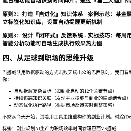
能日程功能自动识别时间碎片，通过『第二大脑』持
原则2：打造『自进化』知识体系 -
案例示范
：某金融
立标签化知识库，设置自动提醒更新机制
原则3：设计『闭环式』反馈系统 -
实战技巧
：每周用
智能分析功能可自动生成执行效果热力图
四、从足球到职场的思维升级
当挪威队用数据驱动的方式击败天赋出众的巴西队时，我们看
你：
自动拆解复杂目标（如副业启动的12个关键节点）
持续追踪知识关联（发现主业技能与副业的隐藏结合点）
动态优化执行路径（根据市场反馈实时调整策略）
不妨从今天开始，试着用工具思维重构你的副业计划。时踪(De
标签：
副业规划
AI生产力
职场效率
时间管理
巴西VS挪威