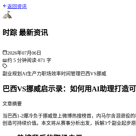
返回资讯
时踪 最新资讯
2026年07月06日
📖
约
5
分钟阅读
·
871
字
副业规划
AI生产力
职场效率
时间管理
巴西VS挪威
巴西VS挪威启示录：如何用AI助理打造可
文章摘要
当巴西1-2爆冷负于挪威登上微博热搜榜首，内马尔含泪退役
创造可持续价值。本文将从赛事分析出发，拆解3个副业起步原则