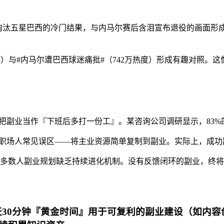
二度淘汰五星巴西的冷门结果，与内马尔赛后含泪宣布退役的画面
热度）与#内马尔遭巴西球迷痛批#（742万热度）形成有趣对照
人把副业当作『下班后多打一份工』。某咨询公司调研显示，83
着职场人常见误区——将主业资源简单复制到副业。实际上，成
多数人副业规划缺乏持续进化机制。没有反馈闭环的副业，终将
30分钟『黄金时间』用于可复利的副业建设（如内容