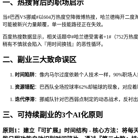
一、热搜背后的职场启示
当#巴西VS挪威#以604万热度空降微博热搜，哈兰德梅开
可能被新兴力量颠覆，单一技能路径正在失效。
百度热搜数据显示，相关话题中#哈兰德受害者+1#（752万
稍有不慎就会陷入『用时间换钱』的恶性循环。
二、副业三大致命误区
时间陷阱
：像内马尔过度依赖个人技术一样，90%职场
资源错配
：巴西队全场控球率62%却输球的现象，对应
迭代停滞
：挪威队针对巴西弱点制定的动态战术，反衬出
三、可持续副业的3个AI化原则
原则1：建立『可扩展』时间结构 -
核心方法
：将每天