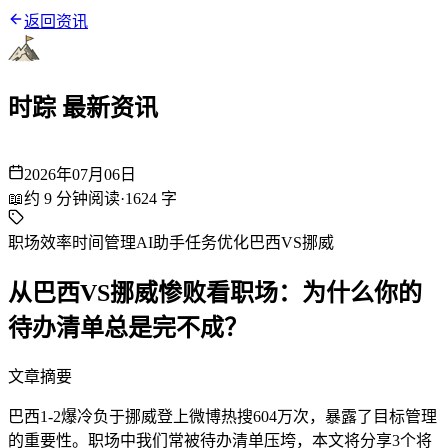
返回资讯
时踪 最新资讯
2026年07月06日
📖
约
9
分钟阅读
·
1624
字
职场效率
时间管理
AI助手
任务优化
巴西VS挪威
从巴西VS挪威惨败看职场：为什么你的
待办清单总是完不成？
文章摘要
巴西1-2爆冷负于挪威登上微博热搜604万次，暴露了目标管理
的重要性。职场中我们常被待办清单压垮，本文将分享3个将