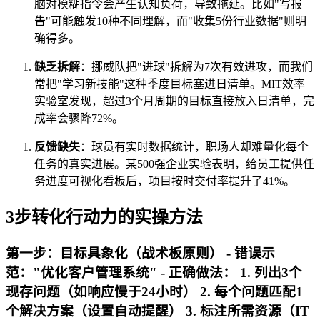
脑对模糊指令会产生认知负荷，导致拖延。比如"写报
告"可能触发10种不同理解，而"收集5份行业数据"则明
确得多。
缺乏拆解
：挪威队把"进球"拆解为7次有效进攻，而我们
常把"学习新技能"这种季度目标塞进日清单。MIT效率
实验室发现，超过3个月周期的目标直接放入日清单，完
成率会骤降72%。
反馈缺失
：球员有实时数据统计，职场人却难量化每个
任务的真实进展。某500强企业实验表明，给员工提供任
务进度可视化看板后，项目按时交付率提升了41%。
3步转化行动力的实操方法
第一步：目标具象化（战术板原则） - 错误示
范："优化客户管理系统" - 正确做法： 1. 列出3个
现存问题（如响应慢于24小时） 2. 每个问题匹配1
个解决方案（设置自动提醒） 3. 标注所需资源（IT