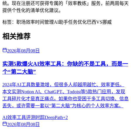
统。现在注册还可获得专属的「效率教练」服务，前两周每天
提供个性化的清单优化建议。
标签：
职场效率
时间管理
AI助手
任务优化
巴西VS挪威
相关推荐
2026年08月08日
实测5款爆火AI效率工具：你缺的不是工具，而是一
个“第二大脑”
2024年AI工具数量激增，但很多人却越用越忙、效率更低。
本文实测Notion AI、ChatGPT、Todoist等5款热门应用，发现
工具碎片化才是真正痛点。如果你也受困于多工具切换、信息
丢失，或许需要一套以“第二大脑”为核心的个人效率方案。
AI效率
工具评测
时踪DeepPath
+
2
2026年08月08日