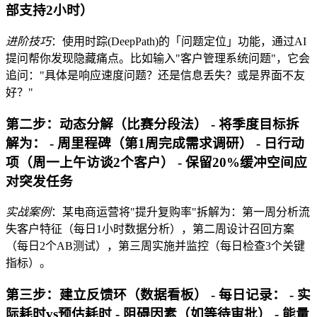
部支持2小时）
进阶技巧
：使用时踪(DeepPath)的「问题定位」功能，通过AI
提问帮你发现隐藏痛点。比如输入"客户管理系统问题"，它会
追问："具体是响应速度问题？还是信息丢失？或是界面不友
好？"
第二步：动态分解（比赛分段法） - 将季度目标拆
解为： - 周里程碑（第1周完成需求调研） - 日行动
项（周一上午访谈2个客户） - 保留20%缓冲空间应
对突发任务
实战案例
：某电商运营将"提升复购率"拆解为：第一周分析流
失客户特征（每日1小时数据分析），第二周设计召回方案
（每日2个AB测试），第三周实施并监控（每日检查3个关键
指标）。
第三步：建立反馈环（数据看板） - 每日记录： - 实
际耗时vs预估耗时 - 阻碍因素（如等待审批） - 能量