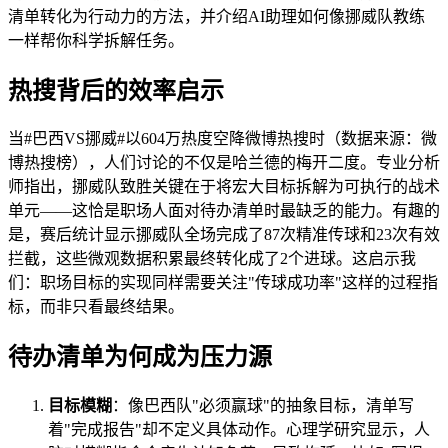
清单转化为行动力的方法，并介绍AI助理如何像挪威队教练
一样帮你科学拆解任务。
热搜背后的效率启示
当#巴西VS挪威#以604万热度空降微博热搜时（数据来源：微
博热搜榜），人们讨论的不仅是哈兰德的梅开二度。专业分析
师指出，挪威队致胜关键在于将宏大目标拆解为可执行的战术
单元——这恰是职场人面对待办清单时最缺乏的能力。有趣的
是，赛后统计显示挪威队全场完成了87次精准传球和23次有效
拦截，这些微观数据积累最终转化成了2个进球。这启示我
们：职场目标的实现同样需要关注"传球成功率"这样的过程指
标，而非只看最终结果。
待办清单为何成为压力源
目标模糊
：像巴西队"必须赢球"的抽象目标，清单写
着"完成报告"却不定义具体动作。心理学研究显示，人