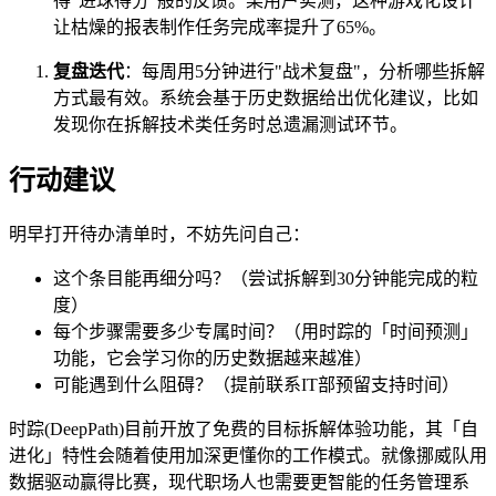
得"进球得分"般的反馈。某用户实测，这种游戏化设计
让枯燥的报表制作任务完成率提升了65%。
复盘迭代
：每周用5分钟进行"战术复盘"，分析哪些拆解
方式最有效。系统会基于历史数据给出优化建议，比如
发现你在拆解技术类任务时总遗漏测试环节。
行动建议
明早打开待办清单时，不妨先问自己：
这个条目能再细分吗？（尝试拆解到30分钟能完成的粒
度）
每个步骤需要多少专属时间？（用时踪的「时间预测」
功能，它会学习你的历史数据越来越准）
可能遇到什么阻碍？（提前联系IT部预留支持时间）
时踪(DeepPath)目前开放了免费的目标拆解体验功能，其「自
进化」特性会随着使用加深更懂你的工作模式。就像挪威队用
数据驱动赢得比赛，现代职场人也需要更智能的任务管理系