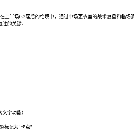
时队在上半场0-2落后的绝境中，通过中场更衣室的战术复盘和临场
为胜的关键。
音转文字功能）
题标记为"卡点"