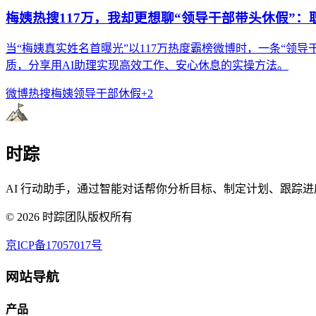
梅姨热搜117万，我却更想聊“领导干部带头休假”
当“梅姨真实姓名首曝光”以117万热度霸榜微博时，一条“
质，分享用AI助理实现高效工作、安心休息的实操方法。
微博热搜
梅姨
领导干部休假
+
2
时踪
AI 行动助手，通过智能对话帮你分析目标、制定计划、跟踪进
©
2026
时踪团队版权所有
京ICP备17057017号
网站导航
产品