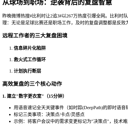
从球场到职场：逆袭背后的复盘智慧
昨晚微博热搜#比利时让2追3#以267万热度引爆全网。比利
理：无论是足球比赛还是职场工作，及时的复盘调整都是反败
远程工作者的三大复盘困境
信息碎片化陷阱
救火式工作循环
计划执行断层
高效复盘的三个核心动作
1. 建立"数字更衣室"（15分钟）
用语音速记全天关键事件（如时踪(DeepPath)的即时语
标记三类事项：决策点/卡点/灵感点
示例：将客户会议中的需求变更标记为"决策点"，技术难