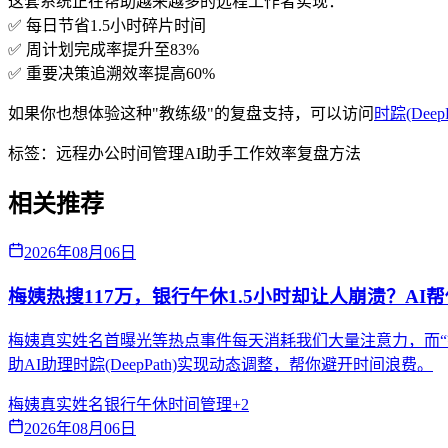
这套系统正在帮助越来越多的远程工作者实现：
✅ 每日节省1.5小时碎片时间
✅ 周计划完成率提升至83%
✅ 重要决策追溯效率提高60%
如果你也想体验这种"教练级"的复盘支持，可以访问
时踪(Deep
标签：
远程办公
时间管理
AI助手
工作效率
复盘方法
相关推荐
2026年08月06日
梅姨热搜117万，银行午休1.5小时却让人崩溃？AI
梅姨真实姓名首曝光等热点事件每天消耗我们大量注意力，而“
助AI助理时踪(DeepPath)实现动态调整，帮你避开时间浪费。
梅姨真实姓名
银行午休
时间管理
+
2
2026年08月06日