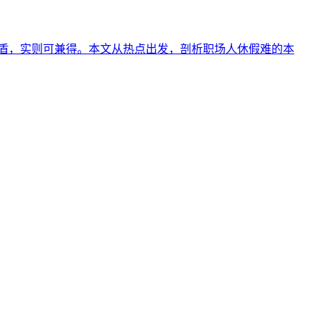
矛盾，实则可兼得。本文从热点出发，剖析职场人休假难的本