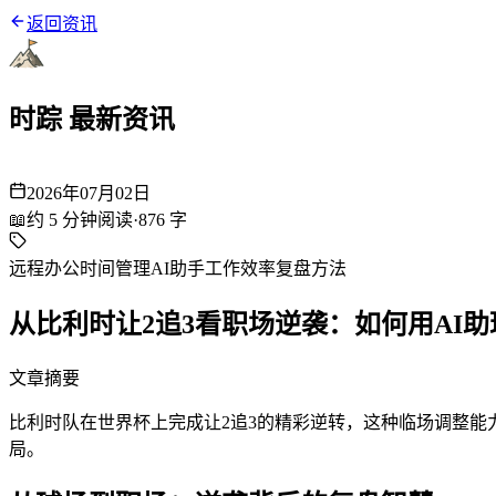
返回资讯
时踪 最新资讯
2026年07月02日
📖
约
5
分钟阅读
·
876
字
远程办公
时间管理
AI助手
工作效率
复盘方法
从比利时让2追3看职场逆袭：如何用AI
文章摘要
比利时队在世界杯上完成让2追3的精彩逆转，这种临场调整能力正
局。