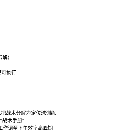
拆解）
更可执行
练把战术分解为定位球训练
"战术手册"
意工作调至下午效率高峰期