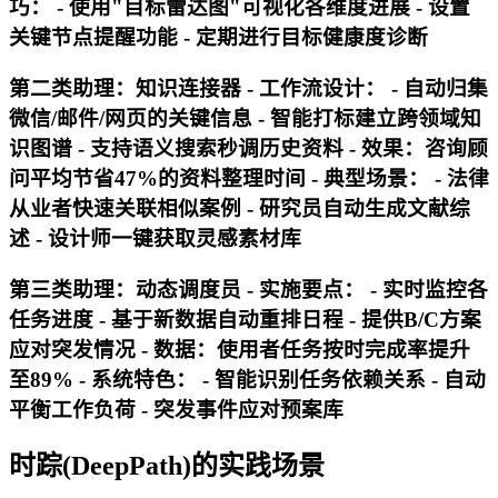
巧
： - 使用"目标雷达图"可视化各维度进展 - 设置
关键节点提醒功能 - 定期进行目标健康度诊断
第二类助理：知识连接器 -
工作流设计
： - 自动归集
微信/邮件/网页的关键信息 - 智能打标建立跨领域知
识图谱 - 支持语义搜索秒调历史资料 -
效果
：咨询顾
问平均节省47%的资料整理时间 -
典型场景
： - 法律
从业者快速关联相似案例 - 研究员自动生成文献综
述 - 设计师一键获取灵感素材库
第三类助理：动态调度员 -
实施要点
： - 实时监控各
任务进度 - 基于新数据自动重排日程 - 提供B/C方案
应对突发情况 -
数据
：使用者任务按时完成率提升
至89% -
系统特色
： - 智能识别任务依赖关系 - 自动
平衡工作负荷 - 突发事件应对预案库
时踪(DeepPath)的实践场景