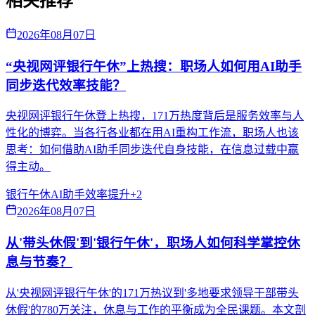
相关推荐
2026年08月07日
“央视网评银行午休”上热搜：职场人如何用AI助手
同步迭代效率技能？
央视网评银行午休登上热搜，171万热度背后是服务效率与人
性化的博弈。当各行各业都在用AI重构工作流，职场人也该
思考：如何借助AI助手同步迭代自身技能，在信息过载中赢
得主动。
银行午休
AI助手
效率提升
+
2
2026年08月07日
从'带头休假'到'银行午休'，职场人如何科学掌控休
息与节奏？
从'央视网评银行午休'的171万热议到'多地要求领导干部带头
休假'的780万关注，休息与工作的平衡成为全民课题。本文剖