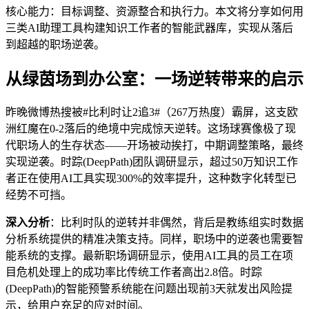
核心能力：目标调整、资源整合和执行力。本文将分享如何用
三类AI助理工具构建知识工作者的智能武器库，实现从落后
到超越的职场逆袭。
从绿茵场到办公室：一场逆转带来的启示
昨晚微博热搜被#比利时让2追3#（267万热度）霸屏，这支欧
洲红魔在0-2落后的绝境中完成惊天逆转。这场球赛像极了现
代职场人的生存状态——开场被动挨打，中期调整策略，最终
实现逆袭。时踪(DeepPath)团队调研显示，超过50万知识工作
者正在使用AI工具实现300%的效率提升，这种数字化转型已
经势不可挡。
深入分析
：比利时队的逆转并非偶然，背后是教练组实时数据
分析系统提供的精准决策支持。同样，职场中的逆袭也需要智
能系统的支撑。最新职场调研显示，使用AI工具的员工在项
目危机处理上的成功率比传统工作者高出2.8倍。时踪
(DeepPath)的智能预警系统能在问题出现前3天就发出风险提
示，给用户充足的应对时间。