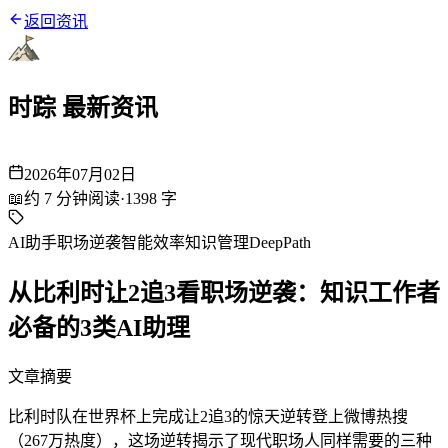
返回资讯
时踪 最新资讯
2026年07月02日
📖
约
7
分钟阅读
·
1398
字
AI助手
职场逆袭
智能效率
知识管理
DeepPath
从比利时让2追3看职场逆袭：知识工作者
必备的3类AI助理
文章摘要
比利时队在世界杯上完成让2追3的惊天逆转登上微博热搜
（267万热度），这场逆转揭示了现代职场人同样需要的三种