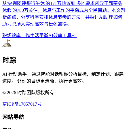
从'央视网评银行午休'的171万热议到'多地要求领导干部带头
休假'的780万关注，休息与工作的平衡成为全民课题。本文剖
析痛点，分享科学安排休息节奏的方法，并探讨AI助理如何
助力职场人实现高效与松弛兼得。
职场效率
工作生活平衡
AI效率工具
+
2
时踪
AI 行动助手，通过智能对话帮你分析目标、制定计划、跟踪
进度。 让你的目标更清晰、执行更高效。
©
2026
时踪团队版权所有
京ICP备17057017号
网站导航