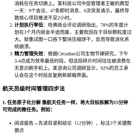
消耗在任务切换上。某科技公司中层管理者王敏的典型
一天：9个会议、47条即时消息、6次突发请示，最终导
致核心项目推进不足2小时。
计划执行率低
：哈佛商业评论调研指出，78%的年度计
划在3个月内就会半途而废，主要败因在于目标颗粒度过
大。就像试图一口吞下整块压缩饼干，反而导致消化系
统崩溃。
精力管理失效
：根据Circadian公司生物节律研究，下午
3-4点成为效率最低时段，但这段碎片时间往往被浪费在
无意识刷手机上。某咨询公司调研显示，92%的员工承
认会在这个时段反复刷新邮箱界面。
航天员级时间管理四步法
1. 任务原子化分解 像航天任务一样，将大目标拆解为15分钟
可完成的微任务。例如：
阅读报告→先读目录和结论（12分钟），标注3个关键数
据点