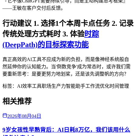
『它不像ChatGPT需要持续引导，而是主动构建思考框架』
——王敏在客户交付后反馈。
行动建议 1. 选择1个本周卡点任务 2. 记录
传统处理方式耗时 3. 体验
时踪
(DeepPath)的目标探索功能
真正高效的AI工具不应成为新的负担，而是像神经系统般自
然延伸你的认知能力。当'倒数竞争'成为常态时，或许我们需
要重新思考：是要更努力地划桨，还是该先调整帆的方向？
标签：
AI效率工具
职场生产力
智能助手
工作流优化
时间管理
相关推荐
2026年08月04日
9岁女孩性早熟背后：AI日耗8万亿，我们该用什么