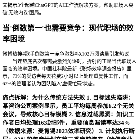
文揭示3个超越ChatGPT的AI工作流解决方案，帮助职场人突
破'无效内卷'困局。
当'倒数第一'也需要竞争：现代职场的效
率困境
微博热搜#歌手倒数第一竞争激烈#以102万阅读量引发热议
——当连垫底名次都需要激烈角逐时，折射的正是当代职场人
面临的效率困境。中国社科院最新《职场效率调查报告》显
示，73%的受访者每天花费2小时以上处理重复性工作，而
62%的管理者认为团队陷入'虚假忙碌'状态。
痛点拆解：为什么传统方法失效 1.
目标迷失陷阱
：
某咨询公司案例显示，员工平均每周参加6.2个无关
会议，导致核心目标模糊 2.
信息过载黑洞
：知识工
作者日均处理163封邮件，重要信息漏读率达34%
（数据来源：麦肯锡2023效率研究） 3.
计划执行断