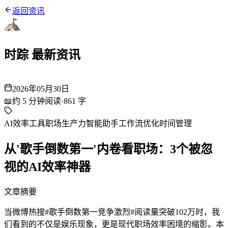
返回资讯
时踪 最新资讯
2026年05月30日
📖
约
5
分钟阅读
·
861
字
AI效率工具
职场生产力
智能助手
工作流优化
时间管理
从'歌手倒数第一'内卷看职场：3个被忽
视的AI效率神器
文章摘要
当微博热搜#歌手倒数第一竞争激烈#阅读量突破102万时，我
们看到的不仅是娱乐现象，更是现代职场效率困境的缩影。本