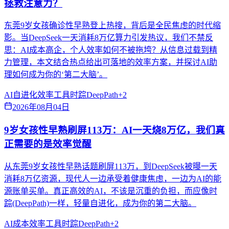
拯救注意力？
东莞9岁女孩确诊性早熟登上热搜，背后是全民焦虑的时代缩
影。当DeepSeek一天消耗8万亿算力引发热议，我们不禁反
思：AI成本高企，个人效率如何不被拖垮？从信息过载到精
力管理，本文结合热点给出可落地的效率方案，并探讨AI助
理如何成为你的‘第二大脑’。
AI自进化
效率工具
时踪DeepPath
+
2
2026年08月04日
9岁女孩性早熟刷屏113万：AI一天烧8万亿，我们真
正需要的是效率觉醒
从东莞9岁女孩性早熟话题刷屏113万，到DeepSeek被曝一天
消耗8万亿资源，现代人一边承受着健康焦虑，一边为AI的能
源账单买单。真正高效的AI，不该是沉重的负担，而应像时
踪(DeepPath)一样，轻量自进化，成为你的第二大脑。
AI成本
效率工具
时踪DeepPath
+
2