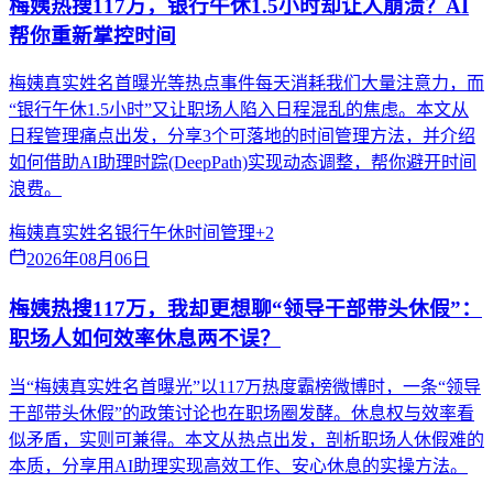
梅姨热搜117万，银行午休1.5小时却让人崩溃？AI
帮你重新掌控时间
梅姨真实姓名首曝光等热点事件每天消耗我们大量注意力，而
“银行午休1.5小时”又让职场人陷入日程混乱的焦虑。本文从
日程管理痛点出发，分享3个可落地的时间管理方法，并介绍
如何借助AI助理时踪(DeepPath)实现动态调整，帮你避开时间
浪费。
梅姨真实姓名
银行午休
时间管理
+
2
2026年08月06日
梅姨热搜117万，我却更想聊“领导干部带头休假”：
职场人如何效率休息两不误？
当“梅姨真实姓名首曝光”以117万热度霸榜微博时，一条“领导
干部带头休假”的政策讨论也在职场圈发酵。休息权与效率看
似矛盾，实则可兼得。本文从热点出发，剖析职场人休假难的
本质，分享用AI助理实现高效工作、安心休息的实操方法。