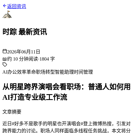
返回资讯
时踪 最新资讯
2026年06月11日
📖
约
10
分钟阅读
·
1804
字
AI办公
效率革命
职场转型
智能助理
时间管理
从明星跨界演唱会看职场：普通人如何用
AI打造专业级工作流
文章摘要
近日#好多不是歌手的明星也开演唱会#登上微博热搜，引发对
跨界能力的讨论。职场人同样面临多线程任务挑战，本文将分