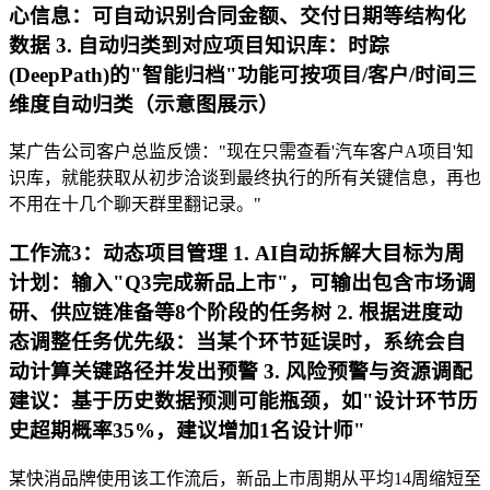
心信息：可自动识别合同金额、交付日期等结构化
数据 3. 自动归类到对应项目知识库：时踪
(DeepPath)的"智能归档"功能可按项目/客户/时间三
维度自动归类（示意图展示）
某广告公司客户总监反馈："现在只需查看'汽车客户A项目'知
识库，就能获取从初步洽谈到最终执行的所有关键信息，再也
不用在十几个聊天群里翻记录。"
工作流3：动态项目管理 1. AI自动拆解大目标为周
计划：输入"Q3完成新品上市"，可输出包含市场调
研、供应链准备等8个阶段的任务树 2. 根据进度动
态调整任务优先级：当某个环节延误时，系统会自
动计算关键路径并发出预警 3. 风险预警与资源调配
建议：基于历史数据预测可能瓶颈，如"设计环节历
史超期概率35%，建议增加1名设计师"
某快消品牌使用该工作流后，新品上市周期从平均14周缩短至