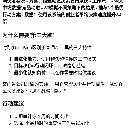
场突发状况 -
方案
：搭建动态决策支持系统 - 工作流： - 输入
市场数据/竞品动态 - AI模拟不同策略下的结果 - 推荐3个最优
行动方案 - 数据：使用该系统的创业者平均决策速度提升2.4
倍
为什么需要'第二大脑'
时踪(DeepPath)区别于普通AI工具的三大特性：
自进化能力
：使用越久越懂你的工作模式
目标-知识-行动闭环
：打破信息孤岛
最小化认知负荷
：只在你需要时提供建议
某广告公司总监的实践："用它管理10个并行项目后，我现在
每天多出2小时思考战略问题。"
行动建议
立即审计你本周的时间支出
选择1个最耗时的重复性工作尝试AI化