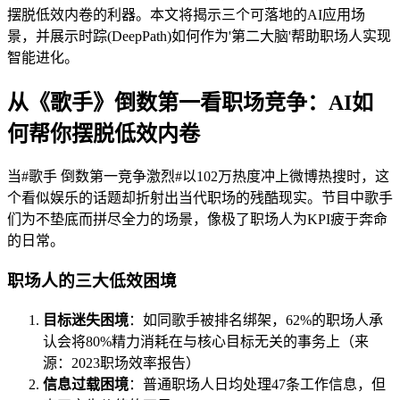
摆脱低效内卷的利器。本文将揭示三个可落地的AI应用场
景，并展示时踪(DeepPath)如何作为'第二大脑'帮助职场人实现
智能进化。
从《歌手》倒数第一看职场竞争：AI如
何帮你摆脱低效内卷
当#歌手 倒数第一竞争激烈#以102万热度冲上微博热搜时，这
个看似娱乐的话题却折射出当代职场的残酷现实。节目中歌手
们为不垫底而拼尽全力的场景，像极了职场人为KPI疲于奔命
的日常。
职场人的三大低效困境
目标迷失困境
：如同歌手被排名绑架，62%的职场人承
认会将80%精力消耗在与核心目标无关的事务上（来
源：2023职场效率报告）
信息过载困境
：普通职场人日均处理47条工作信息，但