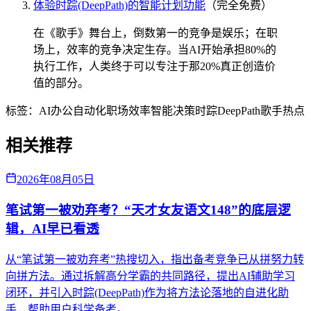
体验时踪(DeepPath)的智能计划功能
（完全免费）
在《歌手》舞台上，倒数第一的竞争是娱乐；在职
场上，效率的竞争决定生存。当AI开始承担80%的
执行工作，人类终于可以专注于那20%真正创造价
值的部分。
标签：
AI办公自动化
职场效率
智能决策
时踪DeepPath
歌手热点
相关推荐
2026年08月05日
笔试第一被劝弃考？“天才女友语文148”的底层逻
辑，AI早已看透
从“笔试第一被劝弃考”热搜切入，指出备考竞争已从拼努力转
向拼方法。通过拆解高分学霸的共同路径，提出AI辅助学习
闭环，并引入时踪(DeepPath)作为将方法论落地的自进化助
手，帮助用户科学备考。