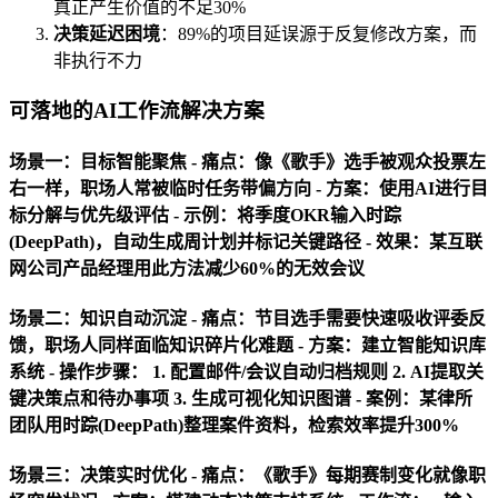
真正产生价值的不足30%
决策延迟困境
：89%的项目延误源于反复修改方案，而
非执行不力
可落地的AI工作流解决方案
场景一：目标智能聚焦 -
痛点
：像《歌手》选手被观众投票左
右一样，职场人常被临时任务带偏方向 -
方案
：使用AI进行目
标分解与优先级评估 - 示例：将季度OKR输入时踪
(DeepPath)，自动生成周计划并标记关键路径 - 效果：某互联
网公司产品经理用此方法减少60%的无效会议
场景二：知识自动沉淀 -
痛点
：节目选手需要快速吸收评委反
馈，职场人同样面临知识碎片化难题 -
方案
：建立智能知识库
系统 - 操作步骤： 1. 配置邮件/会议自动归档规则 2. AI提取关
键决策点和待办事项 3. 生成可视化知识图谱 - 案例：某律所
团队用时踪(DeepPath)整理案件资料，检索效率提升300%
场景三：决策实时优化 -
痛点
：《歌手》每期赛制变化就像职