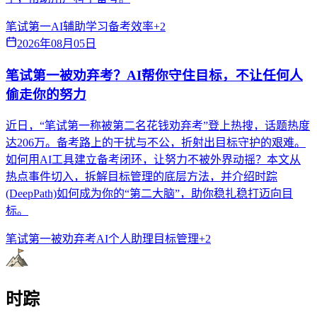
笔试第一
AI辅助学习
备考效率
+
2
2026年08月05日
笔试第一被劝弃考？AI帮你守住目标，不让任何人
偷走你的努力
近日，“笔试第一称被第二名花钱劝弃考”登上热搜，话题热度
达206万。备考路上的干扰与不公，折射出目标守护的艰难。
如何用AI工具建立备考闭环，让努力不被外界动摇？本文从
热点事件切入，拆解目标管理的底层方法，并介绍时踪
(DeepPath)如何成为你的“第二大脑”，助你稳扎稳打迈向目
标。
笔试第一被劝弃考
AI个人助理
目标管理
+
2
时踪