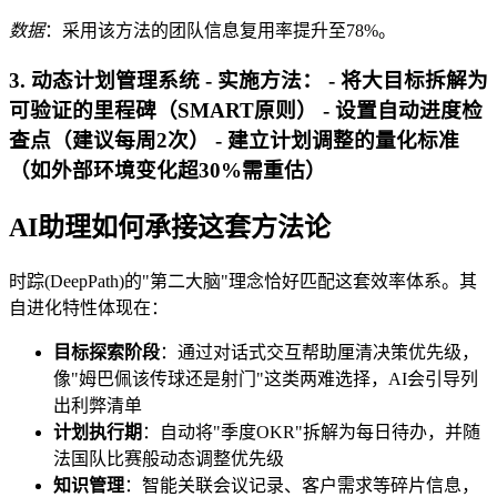
数据
：采用该方法的团队信息复用率提升至78%。
3. 动态计划管理系统 -
实施方法
： - 将大目标拆解为
可验证的里程碑（SMART原则） - 设置自动进度检
查点（建议每周2次） - 建立计划调整的量化标准
（如外部环境变化超30%需重估）
AI助理如何承接这套方法论
时踪(DeepPath)的"第二大脑"理念恰好匹配这套效率体系。其
自进化特性体现在：
目标探索阶段
：通过对话式交互帮助厘清决策优先级，
像"姆巴佩该传球还是射门"这类两难选择，AI会引导列
出利弊清单
计划执行期
：自动将"季度OKR"拆解为每日待办，并随
法国队比赛般动态调整优先级
知识管理
：智能关联会议记录、客户需求等碎片信息，