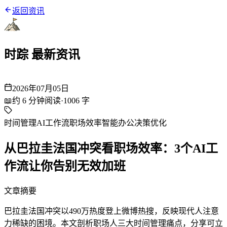
返回资讯
时踪 最新资讯
2026年07月05日
📖
约
6
分钟阅读
·
1006
字
时间管理
AI工作流
职场效率
智能办公
决策优化
从巴拉圭法国冲突看职场效率：3个AI工
作流让你告别无效加班
文章摘要
巴拉圭法国冲突以490万热度登上微博热搜，反映现代人注意
力稀缺的困境。本文剖析职场人三大时间管理痛点，分享可立