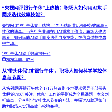
“央视网评银行午休”上热搜：职场人如何用AI助手
同步迭代效率技能？
央视网评银行午休登上热搜，171万热度背后是服务效率与人
性化的博弈。当各行各业都在用AI重构工作流，职场人也该
思考：如何借助AI助手同步迭代自身技能，在信息过载中赢
得主动。
银行午休
AI助手
效率提升
+
2
2026年08月07日
从'带头休假'到'银行午休'，职场人如何科学掌控休
息与节奏？
从'央视网评银行午休'的171万热议到'多地要求领导干部带头
休假'的780万关注，休息与工作的平衡成为全民课题。本文剖
析痛点，分享科学安排休息节奏的方法，并探讨AI助理如何
助力职场人实现高效与松弛兼得。