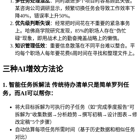
多任务处理混乱
：同时跟进多个项目时容易顾此失彼。
某咨询公司调研显示，频繁切换任务会导致工作效率下
降40%，错误率上升50%。
优先级判断失误
：经常把时间花在不重要的紧急事务
上。哈佛商学院研究发现，85%的职场人存在"伪忙
碌"现象，即用战术上的勤奋掩盖战略上的懒惰。
知识管理低效
：重要信息散落在不同平台难以整合。平
均每个职场人每年要花费6周时间在寻找和整理文件上。
三种AI增效方法论
1. 智能任务拆解法 传统待办清单只是简单罗列任
务，而AI可以帮你：
将大目标拆解为可执行的子任务（如"完成季度报告"可
拆解为"收集数据→分析趋势→撰写初稿→设计图表→修
改定稿"5个步骤）
自动估算每项任务所需时间（基于历史数据和相似任务
对比）