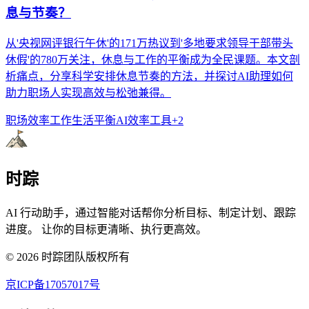
息与节奏？
从'央视网评银行午休'的171万热议到'多地要求领导干部带头
休假'的780万关注，休息与工作的平衡成为全民课题。本文剖
析痛点，分享科学安排休息节奏的方法，并探讨AI助理如何
助力职场人实现高效与松弛兼得。
职场效率
工作生活平衡
AI效率工具
+
2
时踪
AI 行动助手，通过智能对话帮你分析目标、制定计划、跟踪
进度。 让你的目标更清晰、执行更高效。
©
2026
时踪团队版权所有
京ICP备17057017号