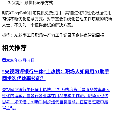
定期回顾优化记录方式
时踪(DeepPath)目前提供免费试用，其'自进化'特性会根据使用
习惯不断优化记录方式。对于需要系统化管理工作痕迹的职场
人士，不失为一个值得尝试的解决方案。
标签：
AI效率工具
职场生产力
工作记录
国企热点
智能周报
相关推荐
2026年08月07日
“央视网评银行午休”上热搜：职场人如何用AI助手
同步迭代效率技能？
央视网评银行午休登上热搜，171万热度背后是服务效率与人
性化的博弈。当各行各业都在用AI重构工作流，职场人也该
思考：如何借助AI助手同步迭代自身技能，在信息过载中赢
得主动。