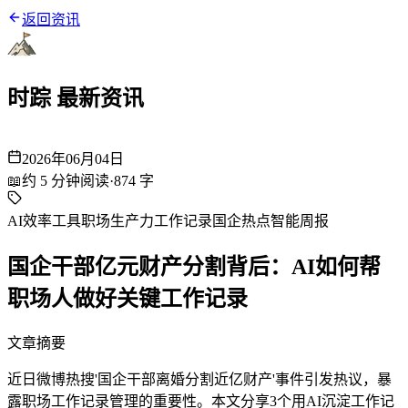
返回资讯
时踪 最新资讯
2026年06月04日
📖
约
5
分钟阅读
·
874
字
AI效率工具
职场生产力
工作记录
国企热点
智能周报
国企干部亿元财产分割背后：AI如何帮
职场人做好关键工作记录
文章摘要
近日微博热搜'国企干部离婚分割近亿财产'事件引发热议，暴
露职场工作记录管理的重要性。本文分享3个用AI沉淀工作记