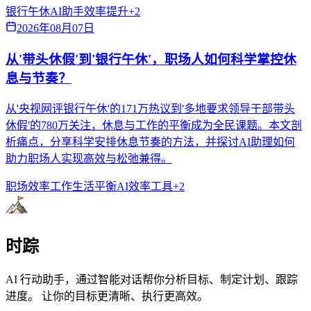
银行午休
AI助手
效率提升
+
2
2026年08月07日
从'带头休假'到'银行午休'，职场人如何科学掌控休
息与节奏？
从'央视网评银行午休'的171万热议到'多地要求领导干部带头
休假'的780万关注，休息与工作的平衡成为全民课题。本文剖
析痛点，分享科学安排休息节奏的方法，并探讨AI助理如何
助力职场人实现高效与松弛兼得。
职场效率
工作生活平衡
AI效率工具
+
2
时踪
AI 行动助手，通过智能对话帮你分析目标、制定计划、跟踪
进度。 让你的目标更清晰、执行更高效。