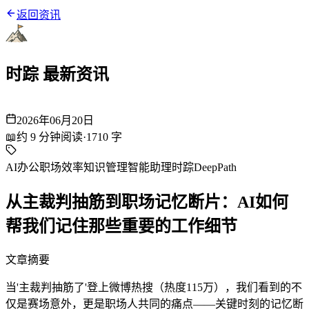
返回资讯
时踪 最新资讯
2026年06月20日
📖
约
9
分钟阅读
·
1710
字
AI办公
职场效率
知识管理
智能助理
时踪DeepPath
从主裁判抽筋到职场记忆断片：AI如何
帮我们记住那些重要的工作细节
文章摘要
当'主裁判抽筋了'登上微博热搜（热度115万），我们看到的不
仅是赛场意外，更是职场人共同的痛点——关键时刻的记忆断