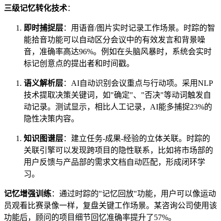
三级记忆转化技术
：
即时捕捉层
：用语音/图片实时记录工作场景。时踪的智
能拾音功能可以自动区分会议中的有效发言和背景噪
音，准确率高达96%。例如在头脑风暴时，系统会实时
标记创意点的提出者和时间戳。
语义解析层
：AI自动识别会议重点与行动项。采用NLP
技术提取决策关键词，如"确定"、"否决"等动词触发自
动记录。测试显示，相比人工记录，AI能多捕捉23%的
隐性决策内容。
知识图谱层
：建立任务-成果-经验的立体关联。时踪的
关联引擎可以发现跨项目的隐性联系，比如将市场部的
用户反馈与产品部的需求文档自动匹配，形成闭环学
习。
记忆增强训练
：通过时踪的"记忆回放"功能，用户可以像运动
员观看比赛录像一样，复盘关键工作场景。某咨询公司使用该
功能后，顾问的项目细节回忆准确率提升了57%。