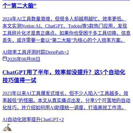
个“第二大脑”
2024年AI工具数量激增，但很多人却越用越忙、效率更低。
本文实测Notion AI、ChatGPT、Todoist等5款热门应用，发现
工具碎片化才是真正痛点。如果你也受困于多工具切换、信息
丢失，或许需要一套以“第二大脑”为核心的个人效率方案。
AI效率
工具评测
时踪DeepPath
+
2
2026年08月08日
ChatGPT用了半年，效率却没提升？这5个自动化
技巧值得一试
2023年以来AI工具爆发式增长，但不少人陷入“工具越多，效
率越低”的怪圈。本文从真实痛点出发，分享5个可落地的自动
化技巧，并介绍如何用AI助理统一调度，打造高效工作流。
AI自动化
效率提升
ChatGPT
+
2