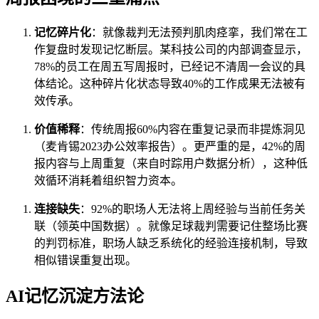
记忆碎片化
：就像裁判无法预判肌肉痉挛，我们常在工
作复盘时发现记忆断层。某科技公司的内部调查显示，
78%的员工在周五写周报时，已经记不清周一会议的具
体结论。这种碎片化状态导致40%的工作成果无法被有
效传承。
价值稀释
：传统周报60%内容在重复记录而非提炼洞见
（麦肯锡2023办公效率报告）。更严重的是，42%的周
报内容与上周重复（来自时踪用户数据分析），这种低
效循环消耗着组织智力资本。
连接缺失
：92%的职场人无法将上周经验与当前任务关
联（领英中国数据）。就像足球裁判需要记住整场比赛
的判罚标准，职场人缺乏系统化的经验连接机制，导致
相似错误重复出现。
AI记忆沉淀方法论