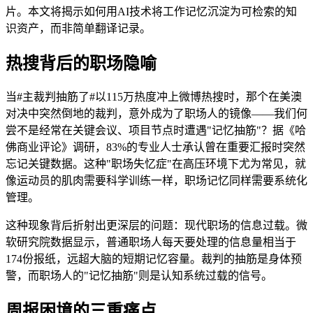
片。本文将揭示如何用AI技术将工作记忆沉淀为可检索的知
识资产，而非简单翻译记录。
热搜背后的职场隐喻
当#主裁判抽筋了#以115万热度冲上微博热搜时，那个在美澳
对决中突然倒地的裁判，意外成为了职场人的镜像——我们何
尝不是经常在关键会议、项目节点时遭遇"记忆抽筋"？据《哈
佛商业评论》调研，83%的专业人士承认曾在重要汇报时突然
忘记关键数据。这种"职场失忆症"在高压环境下尤为常见，就
像运动员的肌肉需要科学训练一样，职场记忆同样需要系统化
管理。
这种现象背后折射出更深层的问题：现代职场的信息过载。微
软研究院数据显示，普通职场人每天要处理的信息量相当于
174份报纸，远超大脑的短期记忆容量。裁判的抽筋是身体预
警，而职场人的"记忆抽筋"则是认知系统过载的信号。
周报困境的三重痛点