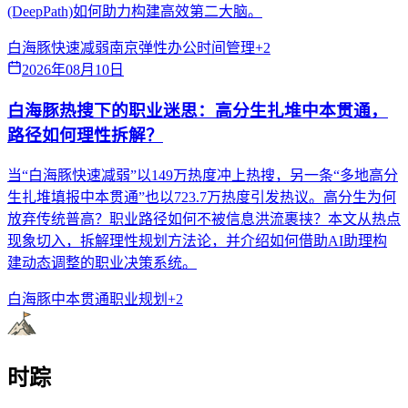
(DeepPath)如何助力构建高效第二大脑。
白海豚快速减弱
南京弹性办公
时间管理
+
2
2026年08月10日
白海豚热搜下的职业迷思：高分生扎堆中本贯通，
路径如何理性拆解？
当“白海豚快速减弱”以149万热度冲上热搜，另一条“多地高分
生扎堆填报中本贯通”也以723.7万热度引发热议。高分生为何
放弃传统普高？职业路径如何不被信息洪流裹挟？本文从热点
现象切入，拆解理性规划方法论，并介绍如何借助AI助理构
建动态调整的职业决策系统。
白海豚
中本贯通
职业规划
+
2
时踪