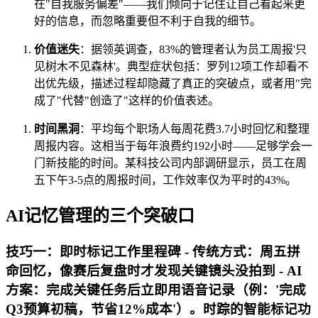
在"自我服务偏差"——我们倾向于记住让自己看起来更
好的信息，而忽略重要但不利于自我的细节。
价值迷失
：据领英调查，83%的管理者认为员工周报'只
见树木不见森林'。典型症状包括：罗列12项工作却看不
出优先级，描述过程却隐藏了真正的突破点，或者用"完
成了"代替"创造了"这样的价值表述。
时间黑洞
：平均每个职场人每周花费3.7小时回忆和整理
周报内容。这相当于每年浪费约192小时——足够学会一
门新技能的时间。某科技公司内部调研显示，员工在周
五下午3-5点的周报时间，工作效率仅为平时的43%。
AI记忆管理的三个突破口
技巧一：即时标记工作里程碑 - 传统方式：周五拼
命回忆，像赛后复盘时才发现关键镜头没拍到 - AI
方案：完成关键任务后立即用语音记录（例：'完成
Q3预算初稿，节省12%成本'）。时踪的智能标记功