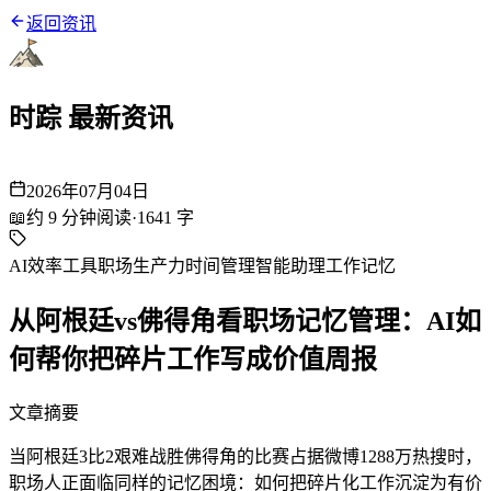
返回资讯
时踪 最新资讯
2026年07月04日
📖
约
9
分钟阅读
·
1641
字
AI效率工具
职场生产力
时间管理
智能助理
工作记忆
从阿根廷vs佛得角看职场记忆管理：AI如
何帮你把碎片工作写成价值周报
文章摘要
当阿根廷3比2艰难战胜佛得角的比赛占据微博1288万热搜时，
职场人正面临同样的记忆困境：如何把碎片化工作沉淀为有价