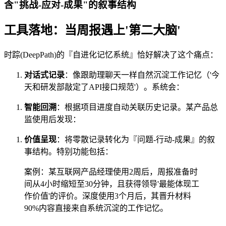
含"挑战-应对-成果"的叙事结构
工具落地：当周报遇上'第二大脑'
时踪(DeepPath)的『自进化记忆系统』恰好解决了这个痛点：
对话式记录
：像跟助理聊天一样自然沉淀工作记忆（'今
天和研发部敲定了API接口规范'）。系统会：
智能回溯
：根据项目进度自动关联历史记录。某产品总
监使用后发现：
价值呈现
：将零散记录转化为『问题-行动-成果』的叙
事结构。特别功能包括：
案例：某互联网产品经理使用2周后，周报准备时
间从4小时缩短至30分钟，且获得领导'最能体现工
作价值'的评价。深度使用3个月后，其晋升材料
90%内容直接来自系统沉淀的工作记忆。