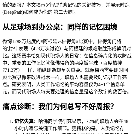
值的周报？本文揭示3个AI辅助记忆的关键技巧，并展示时踪
(DeepPath)如何成为你的'第二大脑'。
从足球场到办公桌：同样的记忆困境
微博1288万热度的#阿根廷vs佛得角#比赛中，佛得角门将
的'封神'表现（423万次讨论）与阿根廷的艰难取胜形成鲜明对
比。这场赛事恰如现代职场人的日常：在信息碎片化的攻防战
中，重要的工作记忆就像佛得角的两度扳平球（百度热搜
771.2万）一样，稍纵即逝却至关重要。就像梅西需要即时回
顾比赛录像来改进战术一样，职场人也需要及时记录工作亮
点。研究表明，人类工作记忆的平均容量仅为4±1个信息单
元，而现代职场人每天要处理的信息量是这个数字的数百倍。
痛点诊断：我们为何总写不好周报？
记忆失真
：哈佛商学院研究显示，72%的职场人会在48
小时内遗忘关键工作细节。更糟糕的是，人类记忆存