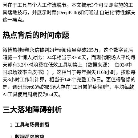
因在于工具与个人工作流脱节。本文揭示3个可立即实施的工
具落地技巧，并展示时踪(DeepPath)如何通过'自进化'特性解决
这一痛点。
热点背后的时间命题
微博热搜#释永信被判24年#阅读量突破205万，这个数字背后
暗藏一个惊人对比：24年相当于8760天，而现代职场人平均每
天却有3.2小时浪费在低效工具切换上（数据来源：《2024中
国职场效率白皮书》）。这相当于每年损失1168小时，按照每
天8小时工作制计算，相当于146个完整工作日。更值得警惕的
是，调研显示83%的职场人存在"工具尝鲜症候群"，平均每款
AI工具使用周期仅为6.4天。
三大落地障碍剖析
工具与场景割裂
数据孤岛效应