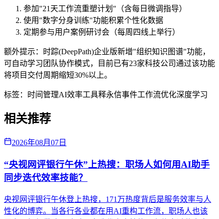
参加"21天工作流重塑计划"（含每日微调指导）
使用"数字分身训练"功能积累个性化数据
定期参与用户案例研讨会（每周四线上举行）
额外提示：时踪(DeepPath)企业版新增"组织知识图谱"功能，
可自动学习团队协作模式，目前已有23家科技公司通过该功能
将项目交付周期缩短30%以上。
标签：
时间管理
AI效率工具
释永信事件
工作流优化
深度学习
相关推荐
2026年08月07日
“央视网评银行午休”上热搜：职场人如何用AI助手
同步迭代效率技能？
央视网评银行午休登上热搜，171万热度背后是服务效率与人
性化的博弈。当各行各业都在用AI重构工作流，职场人也该