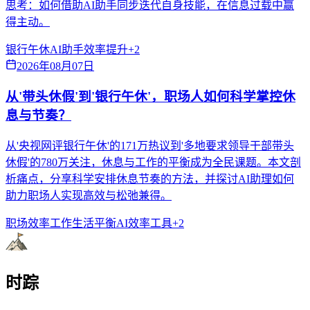
思考：如何借助AI助手同步迭代自身技能，在信息过载中赢
得主动。
银行午休
AI助手
效率提升
+
2
2026年08月07日
从'带头休假'到'银行午休'，职场人如何科学掌控休
息与节奏？
从'央视网评银行午休'的171万热议到'多地要求领导干部带头
休假'的780万关注，休息与工作的平衡成为全民课题。本文剖
析痛点，分享科学安排休息节奏的方法，并探讨AI助理如何
助力职场人实现高效与松弛兼得。
职场效率
工作生活平衡
AI效率工具
+
2
时踪