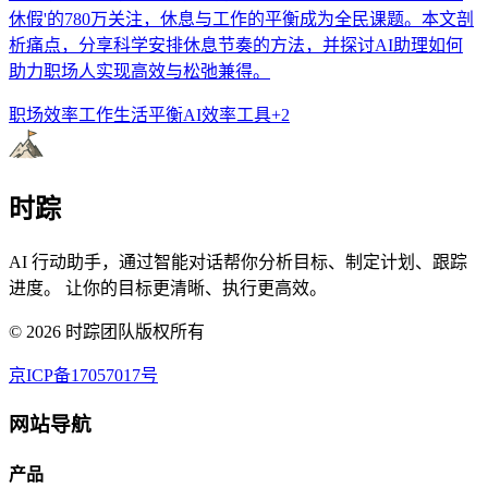
休假'的780万关注，休息与工作的平衡成为全民课题。本文剖
析痛点，分享科学安排休息节奏的方法，并探讨AI助理如何
助力职场人实现高效与松弛兼得。
职场效率
工作生活平衡
AI效率工具
+
2
时踪
AI 行动助手，通过智能对话帮你分析目标、制定计划、跟踪
进度。 让你的目标更清晰、执行更高效。
©
2026
时踪团队版权所有
京ICP备17057017号
网站导航
产品