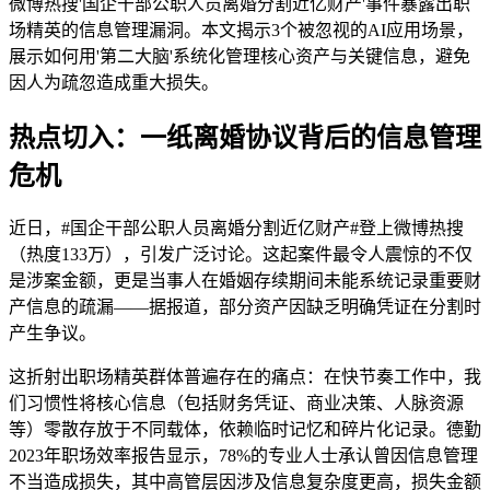
微博热搜'国企干部公职人员离婚分割近亿财产'事件暴露出职
场精英的信息管理漏洞。本文揭示3个被忽视的AI应用场景，
展示如何用'第二大脑'系统化管理核心资产与关键信息，避免
因人为疏忽造成重大损失。
热点切入：一纸离婚协议背后的信息管理
危机
近日，#国企干部公职人员离婚分割近亿财产#登上微博热搜
（热度133万），引发广泛讨论。这起案件最令人震惊的不仅
是涉案金额，更是当事人在婚姻存续期间未能系统记录重要财
产信息的疏漏——据报道，部分资产因缺乏明确凭证在分割时
产生争议。
这折射出职场精英群体普遍存在的痛点：在快节奏工作中，我
们习惯性将核心信息（包括财务凭证、商业决策、人脉资源
等）零散存放于不同载体，依赖临时记忆和碎片化记录。德勤
2023年职场效率报告显示，78%的专业人士承认曾因信息管理
不当造成损失，其中高管层因涉及信息复杂度更高，损失金额