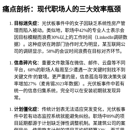
痛点剖析：现代职场人的三大效率瓶颈
目标迷失症
：光伏板事件中的女子因缺乏系统性房产管
理而陷入被动。类似地，职场中42%的专业人士表示会
因目标模糊而浪费30%以上的工作时间（LinkedIn调研数
据）。这种症状在跨部门协作时尤为明显，某互联网公
司的调研显示，58%的会议时间浪费在目标对齐环节。
信息碎片化
：重要文件散落在微信、邮件、云盘等不同
平台，68%的职场人每周至少遭遇一次'关键时刻找不到
关键文件'的窘境。更严重的是，信息孤岛导致决策失误
率增加27%（麦肯锡2023年数据）。光伏板事件中若有
统一的信息归集系统，完全可以在安装初期就发现异
常。
计划僵化症
：传统计划表无法适应突发变化，光伏板事
件中若有动态监控系统就能避免纠纷。职场中89%的项
目延期都源于计划缺乏弹性调整机制。某建筑公司的案