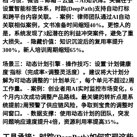
档'习惯：微信→邮箱→云盘→AI知识库。关键在于
设置智能标签体系，时踪(DeepPath)支持自动打标
和跨平台内容关联。 -
案例
：律师团队通过AI自动
关联相似案例，文书准备时间缩短40%。更惊人的
是，系统发现了3起潜在的利益冲突案件，避免了重
大损失。 -
隐藏价值
：知识沉淀后的复用率提升
300%，新人培训周期缩短65%。
场景三：动态计划引擎 -
操作技巧
：设置'计划健康
度'指标（完成率×调整灵活度）。建议将大计划分
解为可动态调整的"计划单元"，每个单元不超过2周
工作量。 -
案例
：创业者用AI实时监控市场变化，6
个月内3次成功调整产品路线。最关键的转折点是系
统提前2周预警了供应链风险，争取到宝贵的调整时
间窗口。 -
数据支撑
：使用动态计划的团队，突发
问题响应速度提升4倍，资源利用率提高35%。