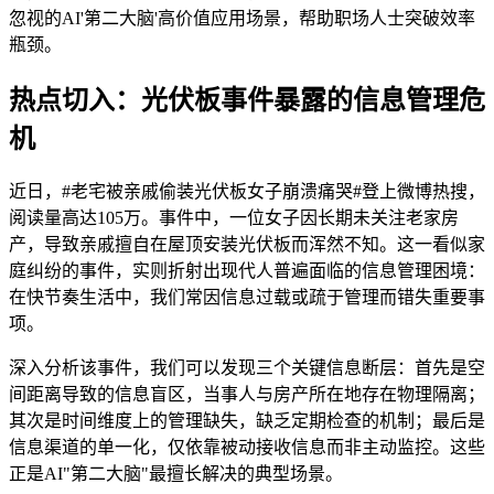
忽视的AI'第二大脑'高价值应用场景，帮助职场人士突破效率
瓶颈。
热点切入：光伏板事件暴露的信息管理危
机
近日，#老宅被亲戚偷装光伏板女子崩溃痛哭#登上微博热搜，
阅读量高达105万。事件中，一位女子因长期未关注老家房
产，导致亲戚擅自在屋顶安装光伏板而浑然不知。这一看似家
庭纠纷的事件，实则折射出现代人普遍面临的信息管理困境：
在快节奏生活中，我们常因信息过载或疏于管理而错失重要事
项。
深入分析该事件，我们可以发现三个关键信息断层：首先是空
间距离导致的信息盲区，当事人与房产所在地存在物理隔离；
其次是时间维度上的管理缺失，缺乏定期检查的机制；最后是
信息渠道的单一化，仅依靠被动接收信息而非主动监控。这些
正是AI"第二大脑"最擅长解决的典型场景。