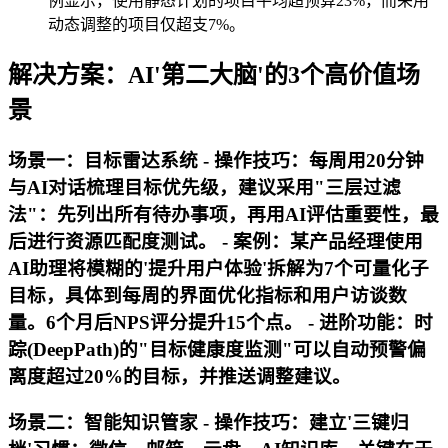
例显示，使用静态计划的项目平均超预算23%，而采用
动态调整的项目仅超支7%。
解决方案：AI'第二大脑'的3个高价值场
景
场景一：目标雷达系统 -
操作技巧
：每周用20分钟
与AI对话梳理目标优先级，建议采用"三层过滤
法"：先列出所有待办事项，再用AI评估重要性，最
后进行资源匹配度测试。 -
案例
：某产品经理使用
AI助理将模糊的'提升用户体验'拆解为7个可量化子
目标，具体到每周的界面优化指标和用户访谈数
量。6个月后NPS评分提升15个点。 -
进阶功能
：时
踪(DeepPath)的"目标健康度监测"可以自动预警偏
离度超过20%的目标，并推送调整建议。
场景二：智能知识管家 -
操作技巧
：建立'三键归