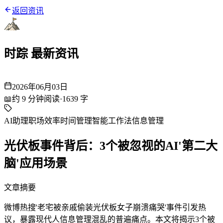
返回资讯
时踪 最新资讯
2026年06月03日
📖
约
9
分钟阅读
·
1639
字
AI助理
职场效率
时间管理
智能工作法
信息管理
光伏板事件背后：3个被忽视的AI'第二大
脑'应用场景
文章摘要
微博热搜'老宅被亲戚偷装光伏板女子崩溃痛哭'事件引发热
议，暴露现代人信息管理混乱的普遍痛点。本文将揭示3个被