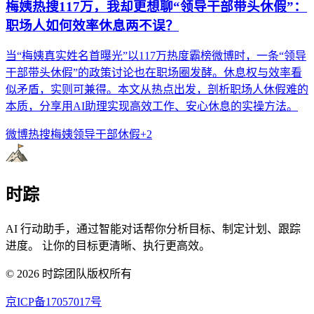
梅姨热搜117万，我却更想聊“领导干部带头休假”：
职场人如何效率休息两不误？
当“梅姨真实姓名首曝光”以117万热度霸榜微博时，一条“领导
干部带头休假”的政策讨论也在职场圈发酵。休息权与效率看
似矛盾，实则可兼得。本文从热点出发，剖析职场人休假难的
本质，分享用AI助理实现高效工作、安心休息的实操方法。
微博热搜
梅姨
领导干部休假
+
2
时踪
AI 行动助手，通过智能对话帮你分析目标、制定计划、跟踪
进度。 让你的目标更清晰、执行更高效。
©
2026
时踪团队版权所有
京ICP备17057017号