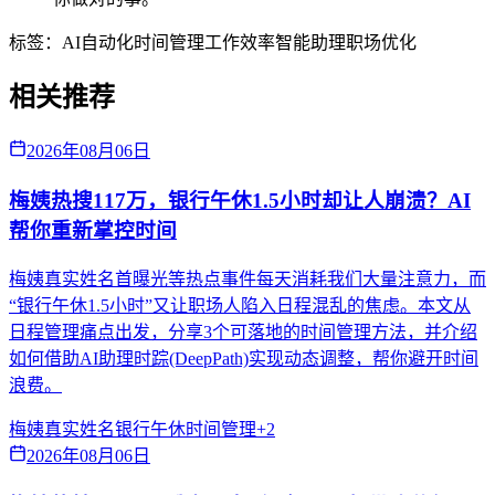
标签：
AI自动化
时间管理
工作效率
智能助理
职场优化
相关推荐
2026年08月06日
梅姨热搜117万，银行午休1.5小时却让人崩溃？AI
帮你重新掌控时间
梅姨真实姓名首曝光等热点事件每天消耗我们大量注意力，而
“银行午休1.5小时”又让职场人陷入日程混乱的焦虑。本文从
日程管理痛点出发，分享3个可落地的时间管理方法，并介绍
如何借助AI助理时踪(DeepPath)实现动态调整，帮你避开时间
浪费。
梅姨真实姓名
银行午休
时间管理
+
2
2026年08月06日