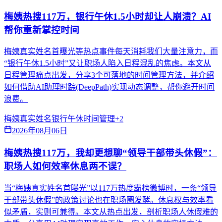
梅姨热搜117万，银行午休1.5小时却让人崩溃？AI
帮你重新掌控时间
梅姨真实姓名首曝光等热点事件每天消耗我们大量注意力，而
“银行午休1.5小时”又让职场人陷入日程混乱的焦虑。本文从
日程管理痛点出发，分享3个可落地的时间管理方法，并介绍
如何借助AI助理时踪(DeepPath)实现动态调整，帮你避开时间
浪费。
梅姨真实姓名
银行午休
时间管理
+
2
2026年08月06日
梅姨热搜117万，我却更想聊“领导干部带头休假”：
职场人如何效率休息两不误？
当“梅姨真实姓名首曝光”以117万热度霸榜微博时，一条“领导
干部带头休假”的政策讨论也在职场圈发酵。休息权与效率看
似矛盾，实则可兼得。本文从热点出发，剖析职场人休假难的