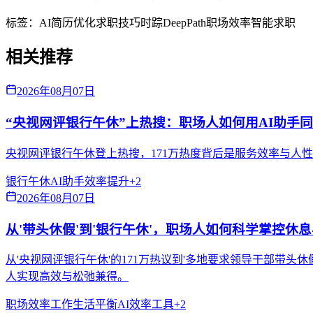
标签：
AI简历优化
求职技巧
时踪DeepPath
职场效率
智能求职
相关推荐
2026年08月07日
“央视网评银行午休”上热搜：职场人如何用AI助手
央视网评银行午休登上热搜，171万热度背后是服务效率与人
银行午休
AI助手
效率提升
+
2
2026年08月07日
从'带头休假'到'银行午休'，职场人如何科学掌控休
从'央视网评银行午休'的171万热议到'多地要求领导干部带
人实现高效与松弛兼得。
职场效率
工作生活平衡
AI效率工具
+
2