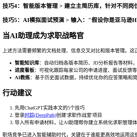
技巧4：智能版本管理 > 建立主简历库，针对不同岗
技巧5：AI模拟面试预演 > 输入："假设你是亚马
当AI助理成为求职战略官
上述方法需要频繁的文档处理、信息交叉对比和版本管理。这正是时踪
智能知识库
：自动归档各版本简历、JD分析报告等材料
进度看板
：可视化跟踪每家公司的申请进度、面试反馈等
AI教练
：基于历史面试数据，持续优化你的应答策略和
行动建议
先用ChatGPT实践本文的5个技巧
登录
时踪(DeepPath)
创建'求职作战室'项目
导入所有申请材料，让AI助理帮你建立系统化求职管理
职场竞争已进入智能辅助时代，关键在于谁能更高效地运用这