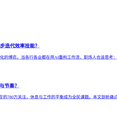
同步迭代效率技能？
性化的博弈。当各行各业都在用AI重构工作流，职场人也该思考
息与节奏？
头休假'的780万关注，休息与工作的平衡成为全民课题。本文剖析