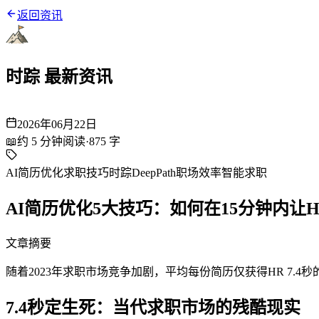
返回资讯
时踪 最新资讯
2026年06月22日
📖
约
5
分钟阅读
·
875
字
AI简历优化
求职技巧
时踪DeepPath
职场效率
智能求职
AI简历优化5大技巧：如何在15分钟内让
文章摘要
随着2023年求职市场竞争加剧，平均每份简历仅获得HR 7.4秒
7.4秒定生死：当代求职市场的残酷现实