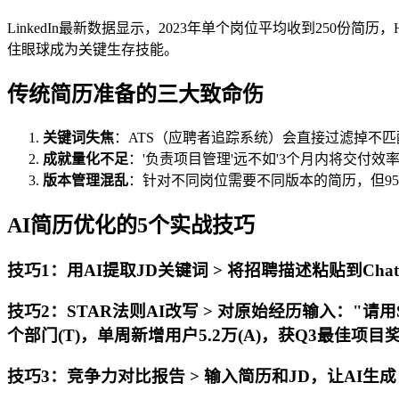
LinkedIn最新数据显示，2023年单个岗位平均收到250份
住眼球成为关键生存技能。
传统简历准备的三大致命伤
关键词失焦
：ATS（应聘者追踪系统）会直接过滤掉不
成就量化不足
：'负责项目管理'远不如'3个月内将交付效率
版本管理混乱
：针对不同岗位需要不同版本的简历，但9
AI简历优化的5个实战技巧
技巧1：用AI提取JD关键词 > 将招聘描述粘贴到C
技巧2：STAR法则AI改写 > 对原始经历输入："
个部门(T)，单周新增用户5.2万(A)，获Q3最佳项目奖
技巧3：竞争力对比报告 > 输入简历和JD，让AI