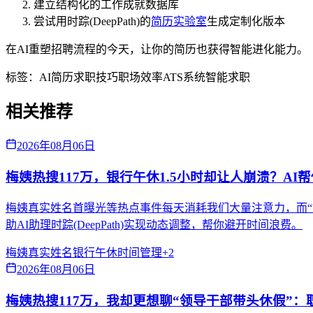
建立结构化的工作成就数据库
尝试用时踪(DeepPath)的
简历实验室
生成定制化版本
在AI重塑招聘流程的今天，让你的简历也获得智能进化能力。
标签：
AI简历
求职技巧
职场效率
ATS系统
智能求职
相关推荐
2026年08月06日
梅姨热搜117万，银行午休1.5小时却让人崩溃？AI
梅姨真实姓名首曝光等热点事件每天消耗我们大量注意力，而“
助AI助理时踪(DeepPath)实现动态调整，帮你避开时间浪费。
梅姨真实姓名
银行午休
时间管理
+
2
2026年08月06日
梅姨热搜117万，我却更想聊“领导干部带头休假”