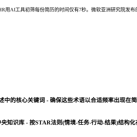
申请，而HR用AI工具初筛每份简历的时间仅有7秒。微软亚洲研究院
聘描述中的核心关键词 - 确保这些术语以合适频率出现在
库 - 按STAR法则(情境-任务-行动-结果)结构化存储 