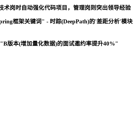
：投递技术岗时自动强化代码项目，管理岗则突出领导经验
框架关键词" - 时踪(DeepPath)的'差距分析'模块
："B版本(增加量化数据)的面试邀约率提升40%"