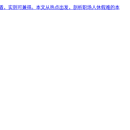
矛盾，实则可兼得。本文从热点出发，剖析职场人休假难的本