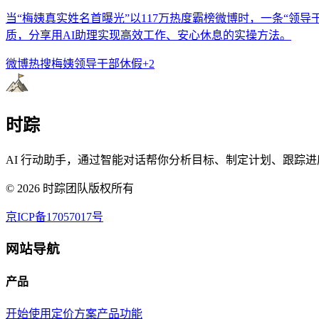
当“梅姨真实姓名首曝光”以117万热度霸榜微博时，一条“
质，分享用AI助理实现高效工作、安心休息的实操方法。
微博热搜
梅姨
领导干部休假
+
2
时踪
AI 行动助手，通过智能对话帮你分析目标、制定计划、跟踪进
©
2026
时踪团队版权所有
京ICP备17057017号
网站导航
产品
开始使用
定价方案
产品功能