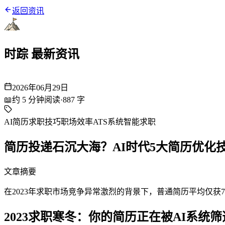
返回资讯
时踪 最新资讯
2026年06月29日
📖
约
5
分钟阅读
·
887
字
AI简历
求职技巧
职场效率
ATS系统
智能求职
简历投递石沉大海？AI时代5大简历优化
文章摘要
在2023年求职市场竞争异常激烈的背景下，普通简历平均仅获7秒
2023求职寒冬：你的简历正在被AI系统筛