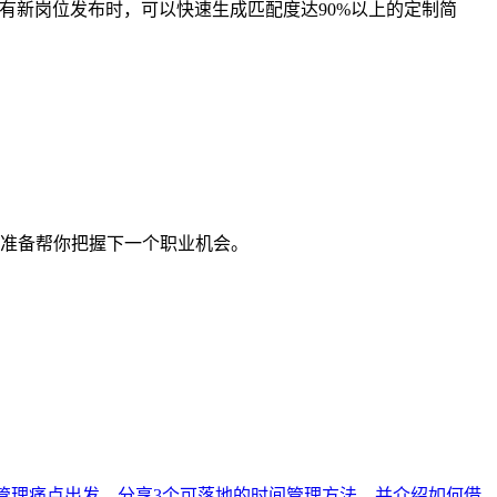
，当有新岗位发布时，可以快速生成匹配度达90%以上的定制简
随时准备帮你把握下一个职业机会。
程管理痛点出发，分享3个可落地的时间管理方法，并介绍如何借