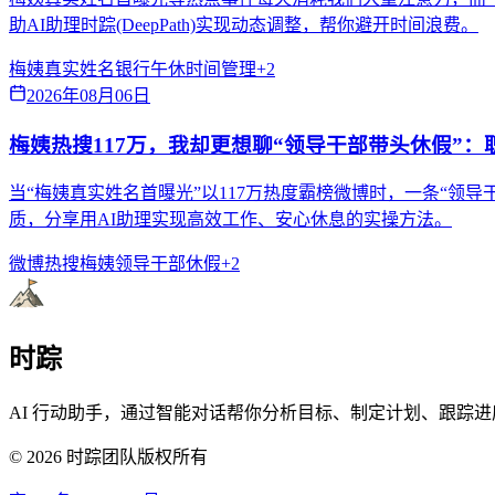
助AI助理时踪(DeepPath)实现动态调整，帮你避开时间浪费。
梅姨真实姓名
银行午休
时间管理
+
2
2026年08月06日
梅姨热搜117万，我却更想聊“领导干部带头休假”
当“梅姨真实姓名首曝光”以117万热度霸榜微博时，一条“
质，分享用AI助理实现高效工作、安心休息的实操方法。
微博热搜
梅姨
领导干部休假
+
2
时踪
AI 行动助手，通过智能对话帮你分析目标、制定计划、跟踪进
©
2026
时踪团队版权所有