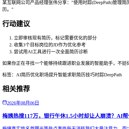
某互联网公司产品经理张伟分享："使用时踪(DeepPath)
历。"
行动建议
立即审核现有简历，标记需要优化的部分
收集3个目标岗位的JD作为优化参考
尝试用AI工具进行一次全面简历诊断
如果你正在寻找一个能够持续跟进职业发展的智能助手，不妨体验
标签：
AI简历优化
职场提升
智能求职
简历技巧
时踪DeepPath
相关推荐
2026年08月06日
梅姨热搜117万，银行午休1.5小时却让人崩溃？AI
梅姨真实姓名首曝光等热点事件每天消耗我们大量注意力，而“