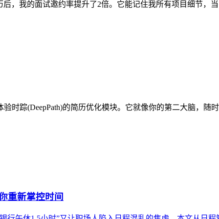
管理简历后，我的面试邀约率提升了2倍。它能记住我所有项目细节
时踪(DeepPath)的简历优化模块。它就像你的第二大脑，
帮你重新掌控时间
银行午休1.5小时”又让职场人陷入日程混乱的焦虑。本文从日