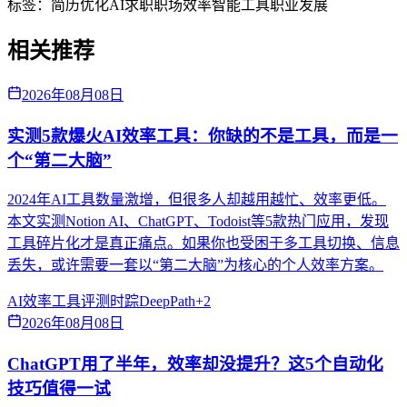
标签：
简历优化
AI求职
职场效率
智能工具
职业发展
相关推荐
2026年08月08日
实测5款爆火AI效率工具：你缺的不是工具，而是一
个“第二大脑”
2024年AI工具数量激增，但很多人却越用越忙、效率更低。
本文实测Notion AI、ChatGPT、Todoist等5款热门应用，发现
工具碎片化才是真正痛点。如果你也受困于多工具切换、信息
丢失，或许需要一套以“第二大脑”为核心的个人效率方案。
AI效率
工具评测
时踪DeepPath
+
2
2026年08月08日
ChatGPT用了半年，效率却没提升？这5个自动化
技巧值得一试