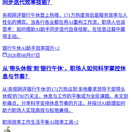
同步迭代效率技能？
央视网评银行午休登上热搜，171万热度背后是服务效率与人
性化的博弈。当各行各业都在用AI重构工作流，职场人也该
思考：如何借助AI助手同步迭代自身技能，在信息过载中赢
得主动。
银行午休
AI助手
效率提升
+
2
2026年08月07日
从'带头休假'到'银行午休'，职场人如何科学掌控休
息与节奏？
从'央视网评银行午休'的171万热议到'多地要求领导干部带头
休假'的780万关注，休息与工作的平衡成为全民课题。本文剖
析痛点，分享科学安排休息节奏的方法，并探讨AI助理如何
助力职场人实现高效与松弛兼得。
职场效率
工作生活平衡
AI效率工具
+
2