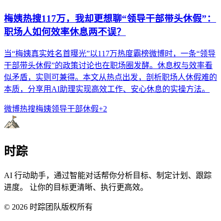
梅姨热搜117万，我却更想聊“领导干部带头休假”：
职场人如何效率休息两不误？
当“梅姨真实姓名首曝光”以117万热度霸榜微博时，一条“领导
干部带头休假”的政策讨论也在职场圈发酵。休息权与效率看
似矛盾，实则可兼得。本文从热点出发，剖析职场人休假难的
本质，分享用AI助理实现高效工作、安心休息的实操方法。
微博热搜
梅姨
领导干部休假
+
2
时踪
AI 行动助手，通过智能对话帮你分析目标、制定计划、跟踪
进度。 让你的目标更清晰、执行更高效。
©
2026
时踪团队版权所有