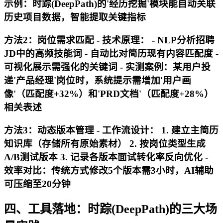
示例
：时踪(DeepPath)的'经历挖掘'模块能自动关联
历史项目数据，智能提取关键指标
方法2：岗位需求匹配 -
技术原理
： - NLP分析招聘
JD中的高频技能词 - 自动比对简历现有内容匹配度 -
可视化展示需强化的关键词 -
实测案例
：某用户投
递'产品经理'岗位时，系统提示需增加'用户画
像'（匹配度+32%）和'PRD文档'（匹配度+28%）
相关表述
方法3：动态版本管理 -
工作流设计
： 1. 建立主简历
知识库（存储所有原始素材） 2. 按岗位类型生成
A/B测试版本 3. 记录各版本面试转化率反向优化 -
效率对比
：传统方式修改5个版本需3小时，AI辅助
可压缩至20分钟
四、工具落地：时踪(DeepPath)的三大场