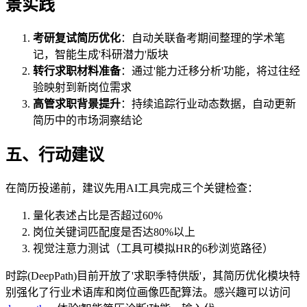
景实践
考研复试简历优化
：自动关联备考期间整理的学术笔
记，智能生成'科研潜力'版块
转行求职材料准备
：通过'能力迁移分析'功能，将过往经
验映射到新岗位需求
高管求职背景提升
：持续追踪行业动态数据，自动更新
简历中的市场洞察结论
五、行动建议
在简历投递前，建议先用AI工具完成三个关键检查：
量化表述占比是否超过60%
岗位关键词匹配度是否达80%以上
视觉注意力测试（工具可模拟HR的6秒浏览路径）
时踪(DeepPath)目前开放了'求职季特供版'，其简历优化模块特
别强化了行业术语库和岗位画像匹配算法。感兴趣可以访问