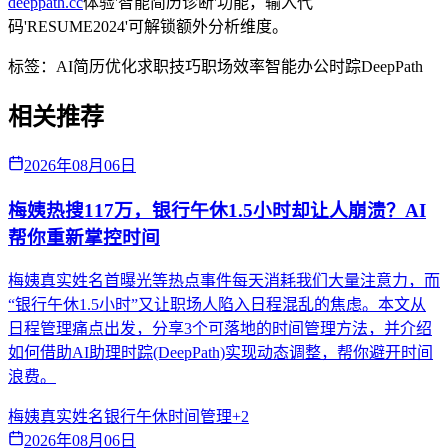
deeppath.cc
体验'智能简历诊断'功能，输入代
码'RESUME2024'可解锁额外分析维度。
标签：
AI简历优化
求职技巧
职场效率
智能办公
时踪DeepPath
相关推荐
2026年08月06日
梅姨热搜117万，银行午休1.5小时却让人崩溃？AI
帮你重新掌控时间
梅姨真实姓名首曝光等热点事件每天消耗我们大量注意力，而
“银行午休1.5小时”又让职场人陷入日程混乱的焦虑。本文从
日程管理痛点出发，分享3个可落地的时间管理方法，并介绍
如何借助AI助理时踪(DeepPath)实现动态调整，帮你避开时间
浪费。
梅姨真实姓名
银行午休
时间管理
+
2
2026年08月06日