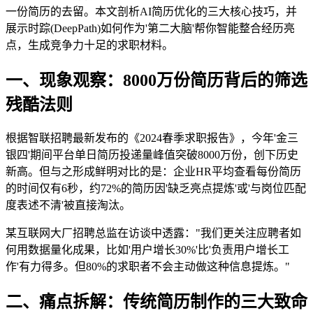
一份简历的去留。本文剖析AI简历优化的三大核心技巧，并
展示时踪(DeepPath)如何作为'第二大脑'帮你智能整合经历亮
点，生成竞争力十足的求职材料。
一、现象观察：8000万份简历背后的筛选
残酷法则
根据智联招聘最新发布的《2024春季求职报告》，今年'金三
银四'期间平台单日简历投递量峰值突破8000万份，创下历史
新高。但与之形成鲜明对比的是：企业HR平均查看每份简历
的时间仅有6秒，约72%的简历因'缺乏亮点提炼'或'与岗位匹配
度表述不清'被直接淘汰。
某互联网大厂招聘总监在访谈中透露："我们更关注应聘者如
何用数据量化成果，比如'用户增长30%'比'负责用户增长工
作'有力得多。但80%的求职者不会主动做这种信息提炼。"
二、痛点拆解：传统简历制作的三大致命