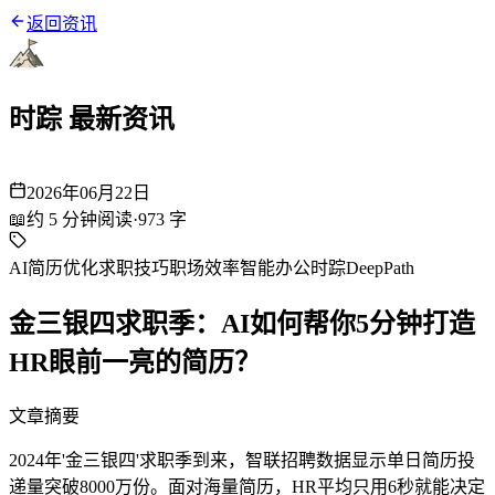
返回资讯
时踪 最新资讯
2026年06月22日
📖
约
5
分钟阅读
·
973
字
AI简历优化
求职技巧
职场效率
智能办公
时踪DeepPath
金三银四求职季：AI如何帮你5分钟打造
HR眼前一亮的简历？
文章摘要
2024年'金三银四'求职季到来，智联招聘数据显示单日简历投
递量突破8000万份。面对海量简历，HR平均只用6秒就能决定