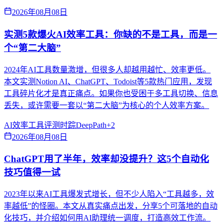
2026年08月08日
实测5款爆火AI效率工具：你缺的不是工具，而是一
个“第二大脑”
2024年AI工具数量激增，但很多人却越用越忙、效率更低。
本文实测Notion AI、ChatGPT、Todoist等5款热门应用，发现
工具碎片化才是真正痛点。如果你也受困于多工具切换、信息
丢失，或许需要一套以“第二大脑”为核心的个人效率方案。
AI效率
工具评测
时踪DeepPath
+
2
2026年08月08日
ChatGPT用了半年，效率却没提升？这5个自动化
技巧值得一试
2023年以来AI工具爆发式增长，但不少人陷入“工具越多，效
率越低”的怪圈。本文从真实痛点出发，分享5个可落地的自动
化技巧，并介绍如何用AI助理统一调度，打造高效工作流。