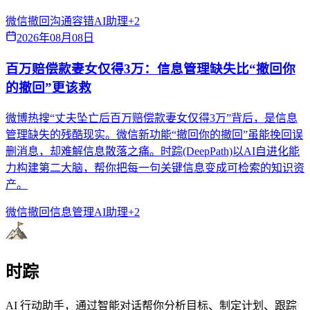
微信撤回
沟通容错
AI助理
+
2
2026年08月08日
百万赔偿款妻女仅得3万：信息管理缺失比“撤回你
的撤回”更该救
微博热搜“丈夫坠亡后百万赔偿款妻女仅得3万”背后，是信息
管理缺失的残酷现实。微信新功能“撤回你的撤回”虽能挽回误
删消息，却难解信息散落之痛。时踪(DeepPath)以AI自进化能
力构建第二大脑，帮你把每一句关键信息变成可检索的知识资
产。
微信撤回
信息管理
AI助理
+
2
时踪
AI 行动助手，通过智能对话帮你分析目标、制定计划、跟踪