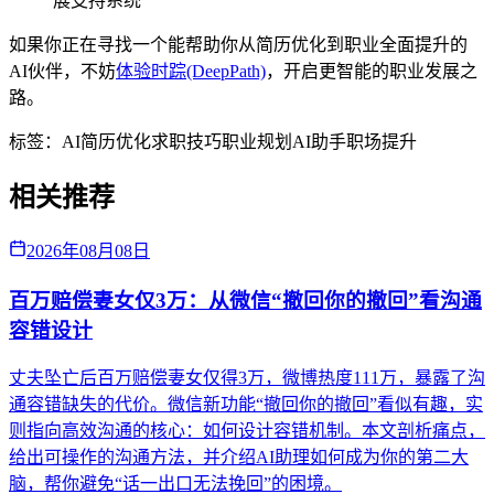
展支持系统
如果你正在寻找一个能帮助你从简历优化到职业全面提升的
AI伙伴，不妨
体验时踪(DeepPath)
，开启更智能的职业发展之
路。
标签：
AI简历优化
求职技巧
职业规划
AI助手
职场提升
相关推荐
2026年08月08日
百万赔偿妻女仅3万：从微信“撤回你的撤回”看沟通
容错设计
丈夫坠亡后百万赔偿妻女仅得3万，微博热度111万，暴露了沟
通容错缺失的代价。微信新功能“撤回你的撤回”看似有趣，实
则指向高效沟通的核心：如何设计容错机制。本文剖析痛点，
给出可操作的沟通方法，并介绍AI助理如何成为你的第二大
脑，帮你避免“话一出口无法挽回”的困境。