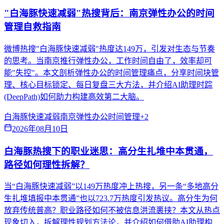
"白海豚快速减弱"热搜背后：南京弹性办公的时间
管理自救指南
微博热搜"白海豚快速减弱"热度达149万，引发对生态与节奏
的思考。当南京推行弹性办公，工作时间自由了，效率却可
能"失控"。本文剖析弹性办公的时间管理痛点，分享时间块管
理、核心目标锁定、每日复盘三大方法，并介绍AI助理时踪
(DeepPath)如何助力构建高效第二大脑。
白海豚快速减弱
南京弹性办公
时间管理
+
2
2026年08月10日
白海豚热搜下的职业迷思：高分生扎堆中本贯通，
路径如何理性拆解？
当“白海豚快速减弱”以149万热度冲上热搜，另一条“多地高分
生扎堆填报中本贯通”也以723.7万热度引发热议。高分生为何
放弃传统普高？职业路径如何不被信息洪流裹挟？本文从热点
现象切入，拆解理性规划方法论，并介绍如何借助AI助理构