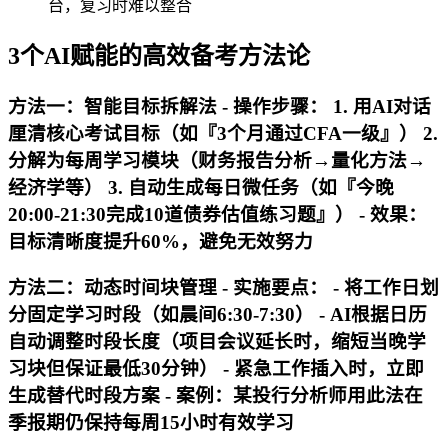
台，复习时难以整合
3个AI赋能的高效备考方法论
方法一：智能目标拆解法 -
操作步骤
： 1. 用AI对话
厘清核心考试目标（如『3个月通过CFA一级』） 2.
分解为每周学习模块（财务报告分析→量化方法→
经济学等） 3. 自动生成每日微任务（如『今晚
20:00-21:30完成10道债券估值练习题』） -
效果
：
目标清晰度提升60%，避免无效努力
方法二：动态时间块管理 -
实施要点
： - 将工作日划
分固定学习时段（如晨间6:30-7:30） - AI根据日历
自动调整时段长度（项目会议延长时，缩短当晚学
习块但保证最低30分钟） - 紧急工作插入时，立即
生成替代时段方案 -
案例
：某投行分析师用此法在
季报期仍保持每周15小时有效学习