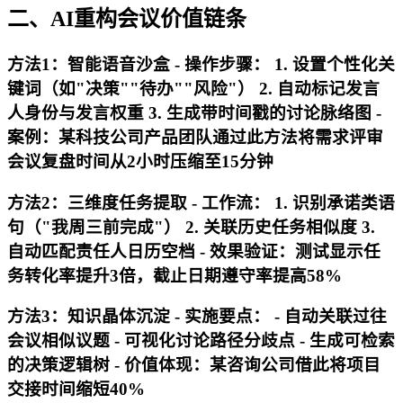
二、AI重构会议价值链条
方法1：智能语音沙盒 -
操作步骤
： 1. 设置个性化关
键词（如"决策""待办""风险"） 2. 自动标记发言
人身份与发言权重 3. 生成带时间戳的讨论脉络图 -
案例
：某科技公司产品团队通过此方法将需求评审
会议复盘时间从2小时压缩至15分钟
方法2：三维度任务提取 -
工作流
： 1. 识别承诺类语
句（"我周三前完成"） 2. 关联历史任务相似度 3.
自动匹配责任人日历空档 -
效果验证
：测试显示任
务转化率提升3倍，截止日期遵守率提高58%
方法3：知识晶体沉淀 -
实施要点
： - 自动关联过往
会议相似议题 - 可视化讨论路径分歧点 - 生成可检索
的决策逻辑树 -
价值体现
：某咨询公司借此将项目
交接时间缩短40%