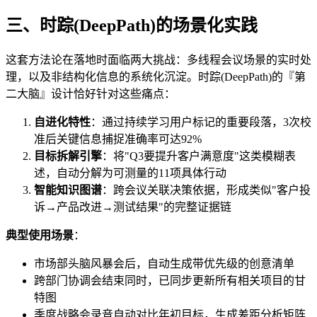
三、时踪(DeepPath)的场景化实践
这套方法论在落地时面临两大挑战：多线程会议场景的实时处
理，以及非结构化信息的系统化沉淀。时踪(DeepPath)的『第
二大脑』设计恰好针对这些痛点：
自进化特性
：通过持续学习用户标记的重要段落，3次校
准后关键信息捕捉准确率可达92%
目标拆解引擎
：将"Q3要提升客户满意度"这类模糊表
述，自动分解为可测量的11项具体行动
智能知识图谱
：跨会议关联决策依据，形成类似"客户投
诉→产品改进→测试结果"的完整证据链
典型使用场景
：
市场部头脑风暴会后，自动生成带优先级的创意清单
跨部门协调会结束同时，已同步更新所有相关项目的甘
特图
季度战略会录音自动对比年初目标，生成差距分析矩阵