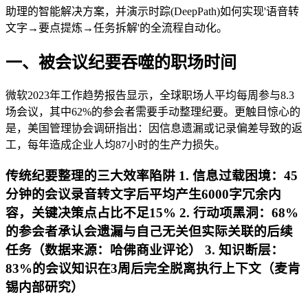
助理的智能解决方案，并演示时踪(DeepPath)如何实现'语音转
文字→要点提炼→任务拆解'的全流程自动化。
一、被会议纪要吞噬的职场时间
微软2023年工作趋势报告显示，全球职场人平均每周参与8.3
场会议，其中62%的参会者需要手动整理纪要。更触目惊心的
是，美国管理协会调研指出：因信息遗漏或记录偏差导致的返
工，每年造成企业人均87小时的生产力损失。
传统纪要整理的三大效率陷阱 1.
信息过载困境
：45
分钟的会议录音转文字后平均产生6000字冗余内
容，关键决策点占比不足15% 2.
行动项黑洞
：68%
的参会者承认会遗漏与自己无关但实际关联的后续
任务（数据来源：哈佛商业评论） 3.
知识断层
：
83%的会议知识在3周后完全脱离执行上下文（麦肯
锡内部研究）