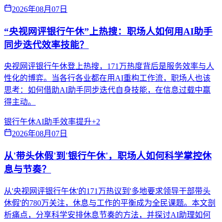
2026年08月07日
“央视网评银行午休”上热搜：职场人如何用AI助手
同步迭代效率技能？
央视网评银行午休登上热搜，171万热度背后是服务效率与人
性化的博弈。当各行各业都在用AI重构工作流，职场人也该
思考：如何借助AI助手同步迭代自身技能，在信息过载中赢
得主动。
银行午休
AI助手
效率提升
+
2
2026年08月07日
从'带头休假'到'银行午休'，职场人如何科学掌控休
息与节奏？
从'央视网评银行午休'的171万热议到'多地要求领导干部带头
休假'的780万关注，休息与工作的平衡成为全民课题。本文剖
析痛点，分享科学安排休息节奏的方法，并探讨AI助理如何