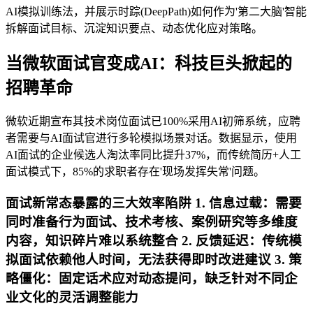
AI模拟训练法，并展示时踪(DeepPath)如何作为'第二大脑'智能
拆解面试目标、沉淀知识要点、动态优化应对策略。
当微软面试官变成AI：科技巨头掀起的
招聘革命
微软近期宣布其技术岗位面试已100%采用AI初筛系统，应聘
者需要与AI面试官进行多轮模拟场景对话。数据显示，使用
AI面试的企业候选人淘汰率同比提升37%，而传统简历+人工
面试模式下，85%的求职者存在'现场发挥失常'问题。
面试新常态暴露的三大效率陷阱 1.
信息过载
：需要
同时准备行为面试、技术考核、案例研究等多维度
内容，知识碎片难以系统整合 2.
反馈延迟
：传统模
拟面试依赖他人时间，无法获得即时改进建议 3.
策
略僵化
：固定话术应对动态提问，缺乏针对不同企
业文化的灵活调整能力