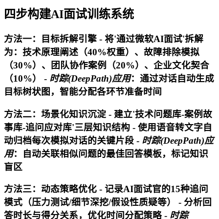
四步构建AI面试训练系统
方法一：目标拆解引擎 - 将'通过微软AI面试'拆解
为：技术原理阐述（40%权重）、故障排除模拟
（30%）、团队协作案例（20%）、企业文化契合
（10%） -
时踪(DeepPath)应用
：通过对话自动生成
目标树状图，智能分配各环节准备时间
方法二：场景化知识沉淀 - 建立'技术问题库-案例故
事库-追问应对库'三层知识结构 - 使用语音转文字自
动归档每次模拟对话的关键片段 -
时踪(DeepPath)应
用
：自动关联相似问题的最佳回答模板，标记知识
盲区
方法三：动态策略优化 - 记录AI面试官的15种追问
模式（压力测试/细节深挖/假设性质疑等） - 分析回
答时长与得分关系，优化时间分配策略 -
时踪