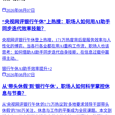
2026年08月07日
“央视网评银行午休”上热搜：职场人如何用AI助手
同步迭代效率技能？
央视网评银行午休登上热搜，171万热度背后是服务效率与人
性化的博弈。当各行各业都在用AI重构工作流，职场人也该
思考：如何借助AI助手同步迭代自身技能，在信息过载中赢
得主动。
银行午休
AI助手
效率提升
+
2
2026年08月07日
从'带头休假'到'银行午休'，职场人如何科学掌控休
息与节奏？
从'央视网评银行午休'的171万热议到'多地要求领导干部带头
休假'的780万关注，休息与工作的平衡成为全民课题。本文剖