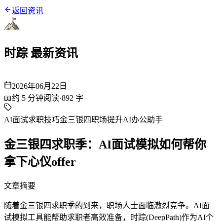
返回资讯
时踪 最新资讯
2026年06月22日
📖
约
5
分钟阅读
·
892
字
AI面试
求职技巧
金三银四
职场提升
AI办公助手
金三银四求职季：AI面试模拟如何帮你
拿下心仪offer
文章摘要
随着金三银四求职季的到来，职场人士面临激烈竞争。AI面
试模拟工具能帮助求职者高效准备，时踪(DeepPath)作为AI个