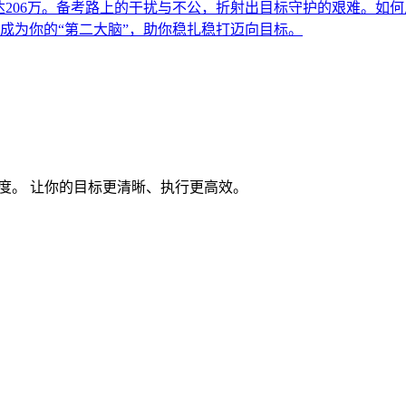
达206万。备考路上的干扰与不公，折射出目标守护的艰难。如
如何成为你的“第二大脑”，助你稳扎稳打迈向目标。
度。 让你的目标更清晰、执行更高效。