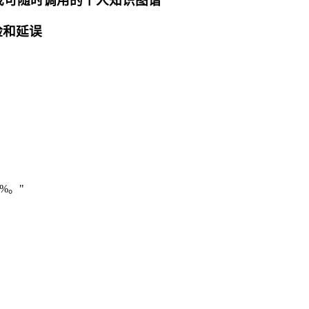
 形成可随时调用的个人知识图谱
险和延误
%。"