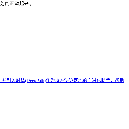
划真正'动起来'。
入时踪(DeepPath)作为将方法论落地的自进化助手，帮助