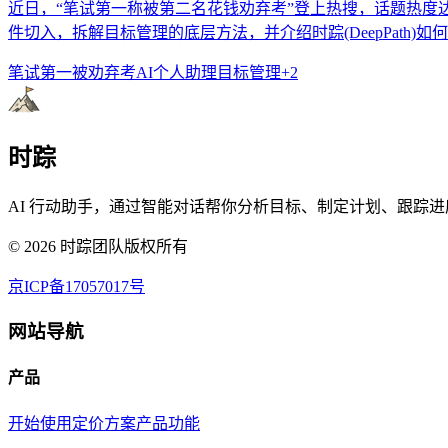
近日，“笔试第一称被第二名花钱劝弃考”登上热搜，话题热度
件切入，拆解目标管理的底层方法，并介绍时踪(DeepPath)
笔试第一被劝弃考
AI个人助理
目标管理
+
2
时踪
AI 行动助手，通过智能对话帮你分析目标、制定计划、跟踪进
©
2026
时踪团队版权所有
京ICP备17057017号
网站导航
产品
开始使用
定价方案
产品功能