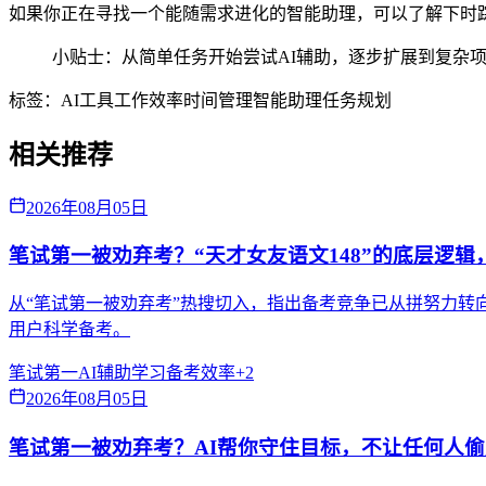
如果你正在寻找一个能随需求进化的智能助理，可以了解下时踪(D
小贴士：从简单任务开始尝试AI辅助，逐步扩展到复杂
标签：
AI工具
工作效率
时间管理
智能助理
任务规划
相关推荐
2026年08月05日
笔试第一被劝弃考？“天才女友语文148”的底层逻辑
从“笔试第一被劝弃考”热搜切入，指出备考竞争已从拼努力转向拼
用户科学备考。
笔试第一
AI辅助学习
备考效率
+
2
2026年08月05日
笔试第一被劝弃考？AI帮你守住目标，不让任何人