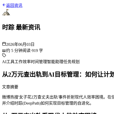
返回资讯
时踪 最新资讯
2026年06月03日
📖
约
5
分钟阅读
·
919
字
AI工具
工作效率
时间管理
智能助理
任务规划
从2万元查出轨到AI目标管理：如何让计
文章摘要
微博热搜'女子花2万查丈夫出轨'事件折射现代人效率困境。在
并介绍时踪(DeepPath)如何实现目标管理的自进化。