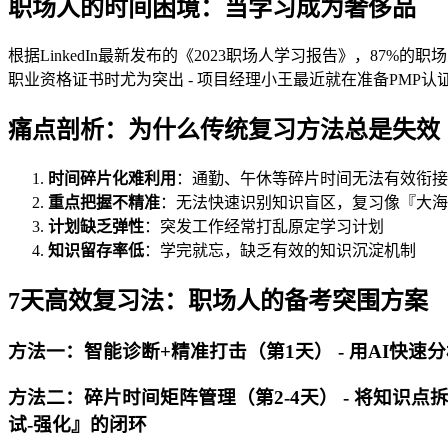
职场人的时间困境：当学习成为奢侈品
根据LinkedIn最新发布的《2023职场人学习报告》，8
职业资格证书时尤为突出 - 项目经理小王最近就在准备PMP
痛点剖析：为什么传统复习方法总是失效
时间碎片化难利用
：通勤、午休等碎片时间无法有效衔接
重点把握不精准
：无法快速识别知识盲区，复习像『大海
计划缺乏弹性
：突发工作经常打乱原定学习计划
知识留存率低
：学完就忘，缺乏有效的知识沉淀机制
7天高效复习法：职场人的备考突围方案
方法一：智能诊断+精准打击（第1天） - 用AI快速
方法二：碎片时间矩阵管理（第2-4天） - 将知识点拆
试-强化』的闭环