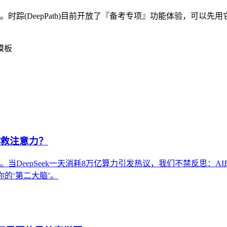
踪(DeepPath)目前开放了『备考专项』功能体验，可以先
模板
拯救注意力？
当DeepSeek一天消耗8万亿算力引发热议，我们不禁反思：
的‘第二大脑’。