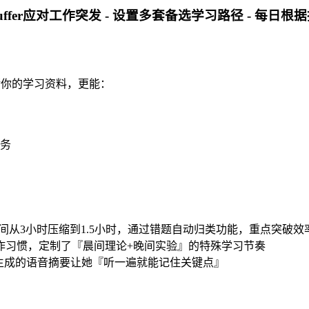
uffer应对工作突发 - 设置多套备选学习路径 - 每
存储你的学习资料，更能：
务
间从3小时压缩到1.5小时，通过错题自动归类功能，重点突破效率
工作习惯，定制了『晨间理论+晚间实验』的特殊学习节奏
I生成的语音摘要让她『听一遍就能记住关键点』