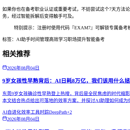
如果你也在备考职业认证或重要考试，不妨尝试这个7天方法论。时
务，经过智能拆解后变得触手可及。
特别提示：注册时使用代码『EXAM7』可解锁专属备考
标签：
AI助手
时间管理
高效学习
职场提升
智能备考
相关推荐
2026年08月04日
9岁女孩性早熟背后：AI日耗8万亿，我们该用什么
东莞9岁女孩确诊性早熟登上热搜，背后是全民焦虑的时代缩影。
本文结合热点给出可落地的效率方案，并探讨AI助理如何成为你
AI自进化
效率工具
时踪DeepPath
+
2
2026年08月04日