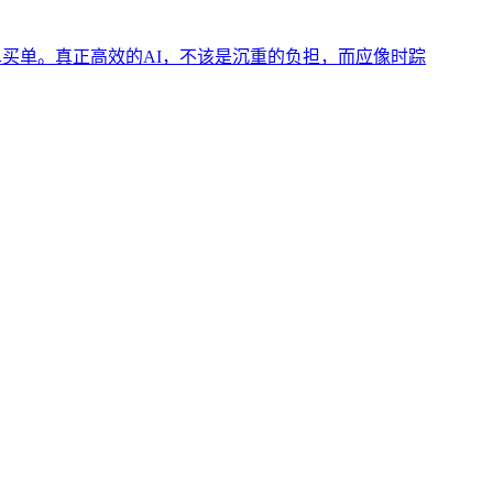
账单买单。真正高效的AI，不该是沉重的负担，而应像时踪