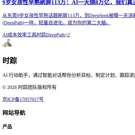
9岁女孩性早熟刷屏113万：AI一天烧8万亿，我们
从东莞9岁女孩性早熟话题刷屏113万，到DeepSeek被曝
(DeepPath)一样，轻量自进化，成为你的第二大脑。
AI成本
效率工具
时踪DeepPath
+
2
时踪
AI 行动助手，通过智能对话帮你分析目标、制定计划、跟踪进
©
2026
时踪团队版权所有
京ICP备17057017号
网站导航
产品