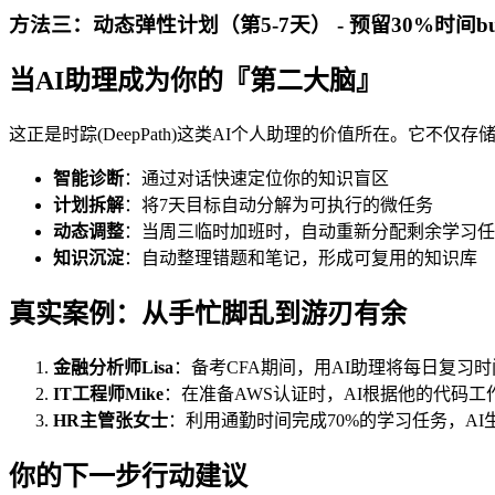
方法三：动态弹性计划（第5-7天） - 预留30%时间b
当AI助理成为你的『第二大脑』
这正是时踪(DeepPath)这类AI个人助理的价值所在。它不仅
智能诊断
：通过对话快速定位你的知识盲区
计划拆解
：将7天目标自动分解为可执行的微任务
动态调整
：当周三临时加班时，自动重新分配剩余学习任
知识沉淀
：自动整理错题和笔记，形成可复用的知识库
真实案例：从手忙脚乱到游刃有余
金融分析师Lisa
：备考CFA期间，用AI助理将每日复习时
IT工程师Mike
：在准备AWS认证时，AI根据他的代码
HR主管张女士
：利用通勤时间完成70%的学习任务，A
你的下一步行动建议