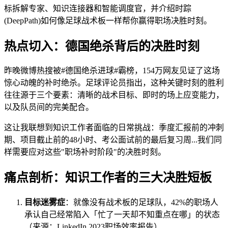
标拆解专家、知识连接器和智能调度官，并介绍时踪
(DeepPath)如何像足球战术板一样帮你赢得职场决胜时刻。
热点切入：德国绝杀背后的决胜时刻
昨晚微博热搜被#德国绝杀进球#霸榜，154万网友见证了这场
惊心动魄的补时绝杀。足球评论员指出，这种关键时刻的胜利
往往源于三个要素：清晰的战术目标、即时的场上应变能力，
以及队员间的完美配合。
这让我联想到知识工作者面临的日常挑战：季度汇报前的冲刺
期、项目截止前的48小时、考公面试前的最后复习周...我们同
样需要应对这些"职场补时阶段"的决胜时刻。
痛点剖析：知识工作者的三大决胜短板
目标迷雾症
：就像没有战术板的足球队，42%的职场人
承认自己经常陷入「忙了一天却不知重点在哪」的状态
（来源：LinkedIn 2023职场效率报告）