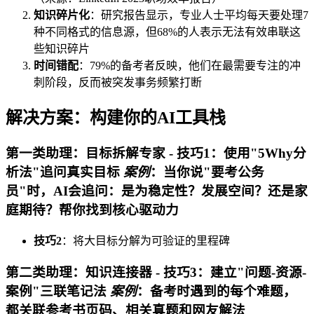
知识碎片化
：研究报告显示，专业人士平均每天要处理7
种不同格式的信息源，但68%的人表示无法有效串联这
些知识碎片
时间错配
：79%的备考者反映，他们在最需要专注的冲
刺阶段，反而被突发事务频繁打断
解决方案：构建你的AI工具栈
第一类助理：目标拆解专家 -
技巧1
：使用"5Why分
析法"追问真实目标
案例
：当你说"要考公务
员"时，AI会追问：是为稳定性？发展空间？还是家
庭期待？帮你找到核心驱动力
技巧2
：将大目标分解为可验证的里程碑
第二类助理：知识连接器 -
技巧3
：建立"问题-资源-
案例"三联笔记法
案例
：备考时遇到的每个难题，
都关联参考书页码、相关真题和网友解法