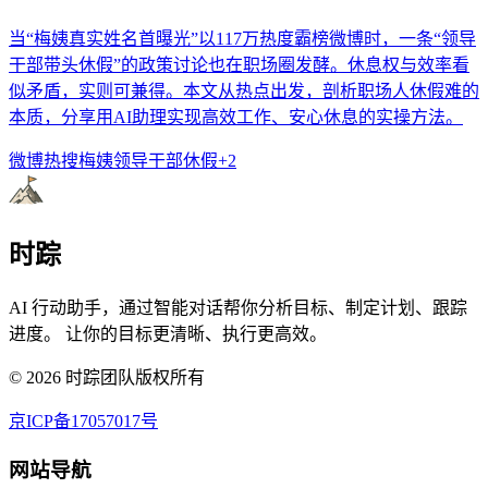
当“梅姨真实姓名首曝光”以117万热度霸榜微博时，一条“领导
干部带头休假”的政策讨论也在职场圈发酵。休息权与效率看
似矛盾，实则可兼得。本文从热点出发，剖析职场人休假难的
本质，分享用AI助理实现高效工作、安心休息的实操方法。
微博热搜
梅姨
领导干部休假
+
2
时踪
AI 行动助手，通过智能对话帮你分析目标、制定计划、跟踪
进度。 让你的目标更清晰、执行更高效。
©
2026
时踪团队版权所有
京ICP备17057017号
网站导航