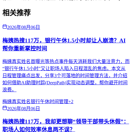
相关推荐
2026年08月06日
梅姨热搜117万，银行午休1.5小时却让人崩溃？AI
帮你重新掌控时间
梅姨真实姓名首曝光等热点事件每天消耗我们大量注意力，而
“银行午休1.5小时”又让职场人陷入日程混乱的焦虑。本文从
日程管理痛点出发，分享3个可落地的时间管理方法，并介绍
如何借助AI助理时踪(DeepPath)实现动态调整，帮你避开时间
浪费。
梅姨真实姓名
银行午休
时间管理
+
2
2026年08月06日
梅姨热搜117万，我却更想聊“领导干部带头休假”：
职场人如何效率休息两不误？