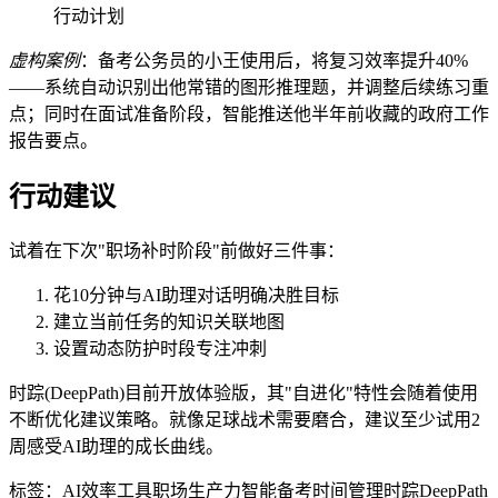
行动计划
虚构案例
：备考公务员的小王使用后，将复习效率提升40%
——系统自动识别出他常错的图形推理题，并调整后续练习重
点；同时在面试准备阶段，智能推送他半年前收藏的政府工作
报告要点。
行动建议
试着在下次"职场补时阶段"前做好三件事：
花10分钟与AI助理对话明确决胜目标
建立当前任务的知识关联地图
设置动态防护时段专注冲刺
时踪(DeepPath)目前开放体验版，其"自进化"特性会随着使用
不断优化建议策略。就像足球战术需要磨合，建议至少试用2
周感受AI助理的成长曲线。
标签：
AI效率工具
职场生产力
智能备考
时间管理
时踪DeepPath