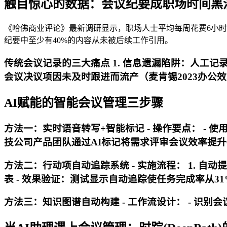
触目惊心的数据：会议纪要成职场时间黑
《哈佛商业评论》最新调研显示，职场人士平均每周花费6小时
纪要中至少有40%的内容从未被后续工作引用。
传统会议记录的三大痛点 1.
信息遗漏陷阱
：人工记录
会议决议项因未及时跟进而流产（麦肯锡2023办公效率
AI赋能的智能会议管理三步骤
方法一：实时语音转写+智能标记 -
操作要点
： - 
技公司产品团队通过AI标记将需求评审会议效率提升
方法二：行动项自动追踪系统 -
实施流程
： 1. 自
表 -
效果验证
：测试显示自动追踪使任务完成率从31
方法三：知识图谱自动构建 -
工作流设计
： - 识别