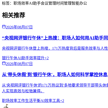
标签：
职场效率
AI助手
会议管理
时间管理
智能办公
相关推荐
2026年08月07日
“央视网评银行午休”上热搜：职场人如何用AI助手
央视网评银行午休登上热搜，171万热度背后是服务效率与人
银行午休
AI助手
效率提升
+
2
2026年08月07日
从'带头休假'到'银行午休'，职场人如何科学掌控休
从'央视网评银行午休'的171万热议到'多地要求领导干部带
人实现高效与松弛兼得。
职场效率
工作生活平衡
AI效率工具
+
2