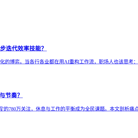
同步迭代效率技能？
性化的博弈。当各行各业都在用AI重构工作流，职场人也该思考
息与节奏？
头休假'的780万关注，休息与工作的平衡成为全民课题。本文剖析