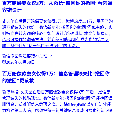
百万赔偿妻女仅3万：从微信“撤回你的撤回”看沟通
容错设计
丈夫坠亡后百万赔偿妻女仅得3万，微博热度111万，暴露了沟
通容错缺失的代价。微信新功能“撤回你的撤回”看似有趣，实
则指向高效沟通的核心：如何设计容错机制。本文剖析痛点，
给出可操作的沟通方法，并介绍AI助理如何成为你的第二大
脑，帮你避免“话一出口无法挽回”的困境。
微信撤回
沟通容错
AI助理
+
2
2026年08月08日
百万赔偿款妻女仅得3万：信息管理缺失比“撤回你
的撤回”更该救
微博热搜“丈夫坠亡后百万赔偿款妻女仅得3万”背后，是信息
管理缺失的残酷现实。微信新功能“撤回你的撤回”虽能挽回误
删消息，却难解信息散落之痛。时踪(DeepPath)以AI自进化能
力构建第二大脑，帮你把每一句关键信息变成可检索的知识资