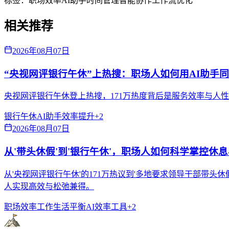
标签：
职场效率
AI助手
时间管理
智能协作
工作流优化
相关推荐
2026年08月07日
“央视网评银行午休”上热搜：职场人如何用AI助手
央视网评银行午休登上热搜，171万热度背后是服务效率与人
银行午休
AI助手
效率提升
+
2
2026年08月07日
从'带头休假'到'银行午休'，职场人如何科学掌控休
从'央视网评银行午休'的171万热议到'多地要求领导干部带
人实现高效与松弛兼得。
职场效率
工作生活平衡
AI效率工具
+
2