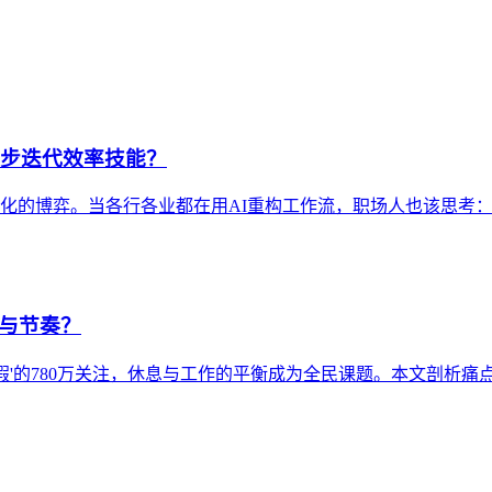
同步迭代效率技能？
性化的博弈。当各行各业都在用AI重构工作流，职场人也该思考
息与节奏？
头休假'的780万关注，休息与工作的平衡成为全民课题。本文剖析