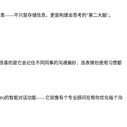
计初衷——不只是存储信息，更是构建会思考的"第二大脑"。
。最惊喜的是它会记住不同同事的沟通偏好，连表情包使用习惯都
th)的智能对话功能——它就像有个专业顾问在帮你优化每个沟