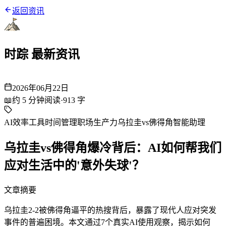
返回资讯
时踪 最新资讯
2026年06月22日
📖
约
5
分钟阅读
·
913
字
AI效率工具
时间管理
职场生产力
乌拉圭vs佛得角
智能助理
乌拉圭vs佛得角爆冷背后：AI如何帮我们
应对生活中的'意外失球'？
文章摘要
乌拉圭2-2被佛得角逼平的热搜背后，暴露了现代人应对突发
事件的普遍困境。本文通过7个真实AI使用观察，揭示如何