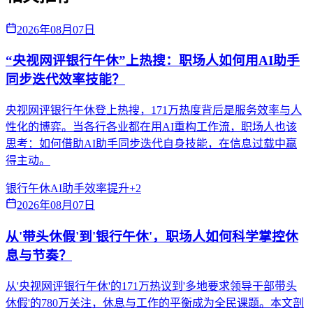
2026年08月07日
“央视网评银行午休”上热搜：职场人如何用AI助手
同步迭代效率技能？
央视网评银行午休登上热搜，171万热度背后是服务效率与人
性化的博弈。当各行各业都在用AI重构工作流，职场人也该
思考：如何借助AI助手同步迭代自身技能，在信息过载中赢
得主动。
银行午休
AI助手
效率提升
+
2
2026年08月07日
从'带头休假'到'银行午休'，职场人如何科学掌控休
息与节奏？
从'央视网评银行午休'的171万热议到'多地要求领导干部带头
休假'的780万关注，休息与工作的平衡成为全民课题。本文剖