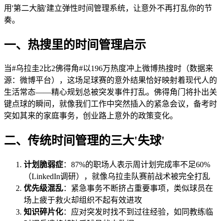
用'第二大脑'建立弹性时间管理系统，让意外不再打乱你的节
奏。
一、热搜里的时间管理启示
当#乌拉圭2比2佛得角#以196万热度冲上微博热搜时（数据来
源：微博平台），这场足球赛的意外结果恰好映射着现代人的
生活常态——精心规划总被突发事件打乱。佛得角门将扑出关
键点球的瞬间，就像我们工作中突然插入的紧急会议，备考时
突如其来的家庭事务，创业路上意外的政策变化。
二、传统时间管理的三大'失球'
计划脆弱症
：87%的职场人表示周计划完成率不足60%
（LinkedIn调研），就像乌拉圭队赛前战术被完全打乱
优先级混乱
：紧急事务不断挤占重要事项，类似球员在
场上疲于救火却组织不起有效进攻
知识碎片化
：应对突发时找不到过往经验，如同教练临